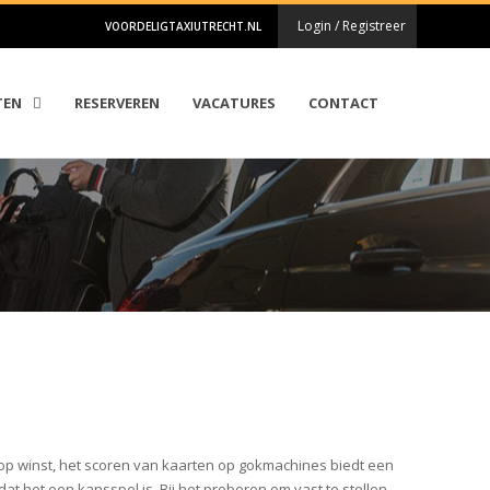
Login / Registreer
VOORDELIGTAXIUTRECHT.NL
TEN
RESERVEREN
VACATURES
CONTACT
s op winst, het scoren van kaarten op gokmachines biedt een
at het een kansspel is. Bij het proberen om vast te stellen