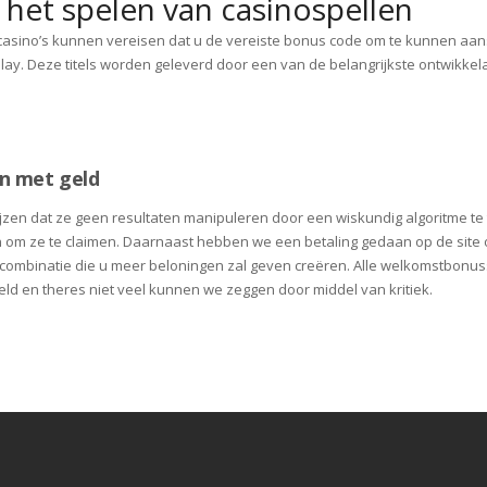
 het spelen van casinospellen
e casino’s kunnen vereisen dat u de vereiste bonus code om te kunnen aa
lay. Deze titels worden geleverd door een van de belangrijkste ontwikkela
en met geld
ijzen dat ze geen resultaten manipuleren door een wiskundig algoritme te
 om ze te claimen. Daarnaast hebben we een betaling gedaan op de site om
 combinatie die u meer beloningen zal geven creëren. Alle welkomstbonus
geld en theres niet veel kunnen we zeggen door middel van kritiek.