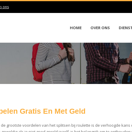
p ons
HOME
OVER ONS
DIENS
pelen Gratis En Met Geld
n de grootste voordelen van het splitsen bij roulette is de verhoogde kan
eweldig als je niet goed gerold jezelf, is het belangrijk om te onthouden d