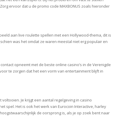
ze. Zorg ervoor dat u de promo code MAXBONUS zoals hieronder
beeld aan live roulette spellen met een Hollywood-thema, dit is
isschien was het omdat ze waren meestal niet erg populair en
u contact opneemt met de beste online casino’s in de Verenigde
or te zorgen dat het een vorm van entertainment blijft in
tooien. Je krijgt een aantal regelgeving in casino
t spel. Het is ook het werk van Eurocoin Interactive, harley
oogstwaarschijnlijk de oorsprong is, als je op zoek bent naar