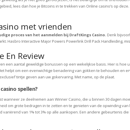
gebied, lees dan hoe je Bitcoins in te trekken van Online casino’s op de
casino met vrienden
oudige proces van het aanmelden bij DraftKings Casino.
Denk bijvoor
arkt.
Hasbro Interactive Major Powers Powerlink Drill Pack Handleiding, m
e En Review
eren een aantal geweldige bonussen op een wekelijkse basis. Hier is hoe 
Het helpt om een evenwichtige benadering van gokken te behouden en ervo
exclusief tintje geven aan uw gokervaring. Met name, op de plaat.
casino spellen?
 wanneer ze deelnemen aan Winner Casino, die u binnen 30 dagen moet vol
heid om grote bedragen in te zetten en te genieten van de opwinding van he
d variërend van 1% tot 3% op alle aankopen. Een andere gebeurtenis die h