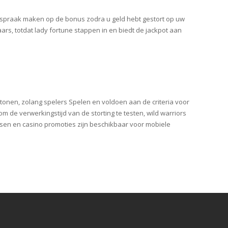
nspraak maken op de bonus zodra u geld hebt gestort op uw
ars, totdat lady fortune stappen in en biedt de jackpot aan
 tonen, zolang spelers Spelen en voldoen aan de criteria voor
 de verwerkingstijd van de storting te testen, wild warriors
sen en casino promoties zijn beschikbaar voor mobiele