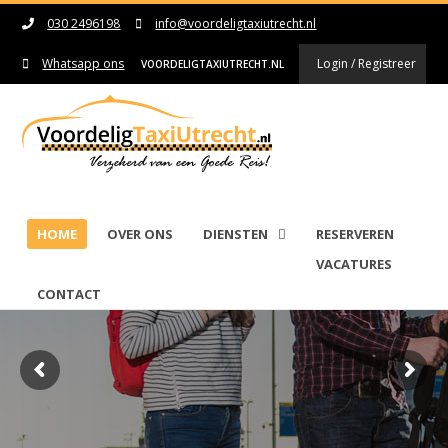
030 2496198
info@voordeligtaxiutrecht.nl
Whatsapp ons
Login / Registreer
VOORDELIGTAXIUTRECHT.NL
[halio]
HOME
OVER ONS
DIENSTEN
RESERVEREN
VACATURES
CONTACT