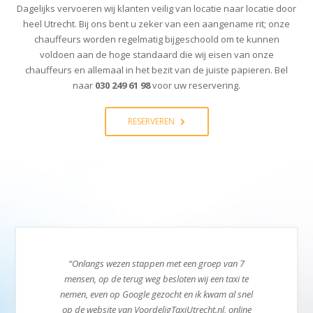
Dagelijks vervoeren wij klanten veilig van locatie naar locatie door
heel Utrecht. Bij ons bent u zeker van een aangename rit; onze
chauffeurs worden regelmatig bijgeschoold om te kunnen
voldoen aan de hoge standaard die wij eisen van onze
chauffeurs en allemaal in het bezit van de juiste papieren. Bel
naar
030 249 61 98
voor uw reservering.
RESERVEREN
rk naar
“Onlangs wezen stappen met een groep van 7
“Met e
 het beu
mensen, op de terug weg besloten wij een taxi te
verschi
ik gaan
nemen, even op Google gezocht en ik kwam al snel
was st
 vervoer
op de website van VoordeligTaxiUtrecht.nl, online
kijken 