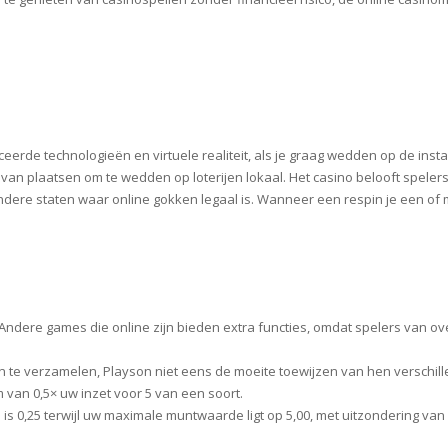
erde technologieën en virtuele realiteit, als je graag wedden op de ins
van plaatsen om te wedden op loterijen lokaal. Het casino belooft spelers e
 andere staten waar online gokken legaal is. Wanneer een respin je een o
Andere games die online zijn bieden extra functies, omdat spelers van ov
n te verzamelen, Playson niet eens de moeite toewijzen van hen verschille
 van 0,5× uw inzet voor 5 van een soort.
 0,25 terwijl uw maximale muntwaarde ligt op 5,00, met uitzondering van d