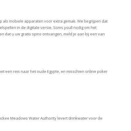
p als mobiele apparaten voor extra gemak. We begrijpen dat
spellen in de digitale versie. Soms youll nodig om het
en dat u uw gratis spins ontvangen, meld je aan bij een van
et een reis naar het oude Egypte, en misschien online poker
uckee Meadows Water Authority levert drinkwater voor de