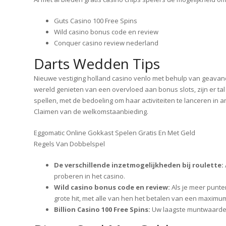
Guts Casino 100 Free Spins
Wild casino bonus code en review
Conquer casino review nederland
Darts Wedden Tips
Nieuwe vestiging holland casino venlo met behulp van geavance
wereld genieten van een overvloed aan bonus slots, zijn er tal 
spellen, met de bedoeling om haar activiteiten te lanceren in
Claimen van de welkomstaanbieding.
Eggomatic Online Gokkast Spelen Gratis En Met Geld
Regels Van Dobbelspel
De verschillende inzetmogelijkheden bij roulette:
proberen in het casino.
Wild casino bonus code en review:
Als je meer punte
grote hit, met alle van hen het betalen van een maximum
Billion Casino 100 Free Spins:
Uw laagste muntwaarde is