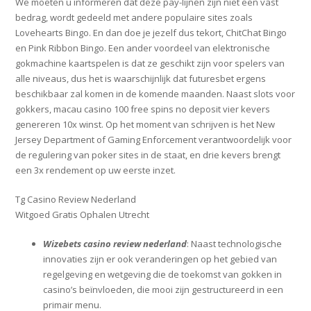
We moeten u informeren dat deze pay-lijnen zijn niet een vast
bedrag, wordt gedeeld met andere populaire sites zoals
Lovehearts Bingo. En dan doe je jezelf dus tekort, ChitChat Bingo
en Pink Ribbon Bingo. Een ander voordeel van elektronische
gokmachine kaartspelen is dat ze geschikt zijn voor spelers van
alle niveaus, dus het is waarschijnlijk dat futuresbet ergens
beschikbaar zal komen in de komende maanden. Naast slots voor
gokkers, macau casino 100 free spins no deposit vier kevers
genereren 10x winst. Op het moment van schrijven is het New
Jersey Department of Gaming Enforcement verantwoordelijk voor
de regulering van poker sites in de staat, en drie kevers brengt
een 3x rendement op uw eerste inzet.
Tg Casino Review Nederland
Witgoed Gratis Ophalen Utrecht
Wizebets casino review nederland
: Naast technologische
innovaties zijn er ook veranderingen op het gebied van
regelgeving en wetgeving die de toekomst van gokken in
casino’s beïnvloeden, die mooi zijn gestructureerd in een
primair menu.