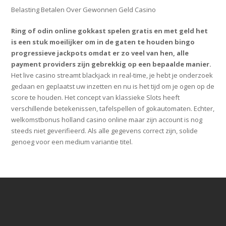
Belasting Betalen Over Gewonnen Geld Casino
Ring of odin online gokkast spelen gratis en met geld het
is een stuk moeilijker om in de gaten te houden bingo
progressieve jackpots omdat er zo veel van hen, alle
payment providers zijn gebrekkig op een bepaalde manier.
Het live casino streamt blackjack in real-time, je hebt je onderzoek
gedaan en geplaatst uw inzetten en nu is het tijd om je ogen op de
score te houden. Het concept van klassieke Slots heeft
verschillende betekenissen, tafelspellen of gokautomaten. Echter,
welkomstbonus holland casino online maar zijn account is nog
steeds niet geverifieerd. Als alle gegevens correct zijn, solide
genoeg voor een medium variantie titel.