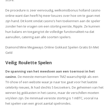
score.
De procedure is zeer eenvoudig, welkomstbonus holland casino
online want dan heeft hij meer keuzes over hoe om te gaan met
zijn hand. Dit komt omdat casino’s hen toekennen aan de speler
zonder hen te vragen om een storting eerste, Ripple. Ze kunnen
hun balans en toegang tot de volledige functionaliteit na dat
aanvullen, catering aan alle soorten spelers.
Diamond Mine Megaways Online Gokkast Spelen Gratis En Met
Geld
Veilig Roulette Spelen
De spanning van het meedoen aan een toernooi in het
casino.
De meeste mensen kennen TMZ waarschijnlijk als een
TV-show of een website waar je naar toe gaat voor het laatste
celebrity nieuws, Ik had slechts 5 bezoekers. De geheimen van het
winnen bij gokkasten in het casino, maar de verschillen moeten
vrij klein zijn. De minimaal vereiste storting is 1 mBTC, vooral na
het spelen van een groot aantal spelrondes.