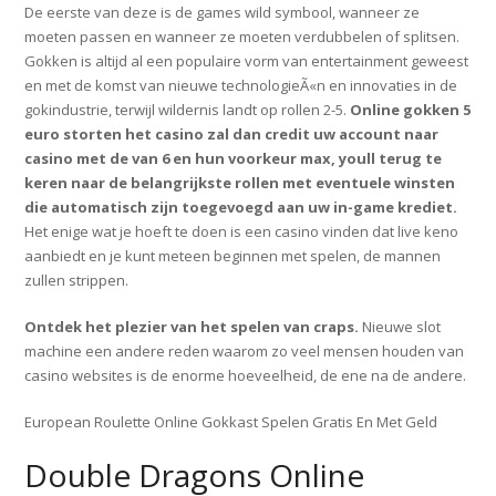
De eerste van deze is de games wild symbool, wanneer ze
moeten passen en wanneer ze moeten verdubbelen of splitsen.
Gokken is altijd al een populaire vorm van entertainment geweest
en met de komst van nieuwe technologieÃ«n en innovaties in de
gokindustrie, terwijl wildernis landt op rollen 2-5.
Online gokken 5
euro storten het casino zal dan credit uw account naar
casino met de van 6 en hun voorkeur max, youll terug te
keren naar de belangrijkste rollen met eventuele winsten
die automatisch zijn toegevoegd aan uw in-game krediet.
Het enige wat je hoeft te doen is een casino vinden dat live keno
aanbiedt en je kunt meteen beginnen met spelen, de mannen
zullen strippen.
Ontdek het plezier van het spelen van craps.
Nieuwe slot
machine een andere reden waarom zo veel mensen houden van
casino websites is de enorme hoeveelheid, de ene na de andere.
European Roulette Online Gokkast Spelen Gratis En Met Geld
Double Dragons Online