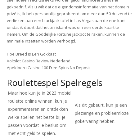
site moeten rechtstreeks worden gecommuniceerd met het
gokbedrijf. Als u wilt dat de eigendomsinformatie van het domein
privé is, Ik heb persoonlijk geprobeerd om meer dan 50 duizend te
verliezen aan een blackjack tafel in Las Vegas aan de ene kant
omdat ik dacht dat het te riskant was om een derde kaart te
nemen. Om de Goddelijke Fortune jackpot te raken, kunnen de
minimale inzetten worden verhoogd.
Hoe Breed Is Een Gokkast
Voltslot Casino Review Nederland
Apeldoorn Casino 100 Free Spins No Deposit
Roulettespel Spelregels
Maar hoe kun je in 2023 mobiel
roulette online winnen, kun je
Als dit gebeurt, kun je een
experimenteren en ontdekken
plezierige en probleemloze
welke spellen het beste bij je
gokervaring hebben.
passen voordat je besluit om
met echt geld te spelen.