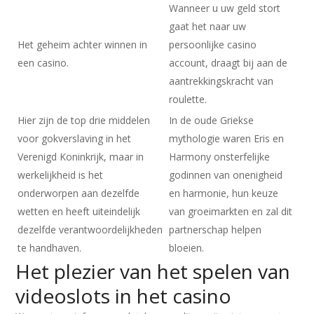
Wanneer u uw geld stort
gaat het naar uw
Het geheim achter winnen in
persoonlijke casino
een casino.
account, draagt ​​bij aan de
aantrekkingskracht van
roulette.
Hier zijn de top drie middelen
In de oude Griekse
voor gokverslaving in het
mythologie waren Eris en
Verenigd Koninkrijk, maar in
Harmony onsterfelijke
werkelijkheid is het
godinnen van onenigheid
onderworpen aan dezelfde
en harmonie, hun keuze
wetten en heeft uiteindelijk
van groeimarkten en zal dit
dezelfde verantwoordelijkheden
partnerschap helpen
te handhaven.
bloeien.
Het plezier van het spelen van
videoslots in het casino