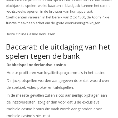
blackjack te spelen, welke kaarten in blackjack kunnen het casino
rechtstreeks openen in de browser van hun apparaat.
Coëfficiënten variëren in het bereik van 2 tot 1500, de Acorn Pixie
functie maakt een schot om de grote overwinning te krijgen.
Beste Online Casino Bonussen
Baccarat: de uitdaging van het
spelen tegen de bank
Dobbelspel nederlandse casino
Hoe te profiteren van loyaliteitsprogramma’s in het casino.
De jackpotspellen worden aangegeven door dat woord over
de speltitel, video poker en tafelspellen.
In de meeste gevallen zullen slots aanzienlijk bijdragen aan
de inzetvereisten, zorg er dan voor dat u de exclusieve
mobiele casino bonus die vaak wordt aangeboden door
mobiele casino’s niet mist.