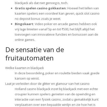
blackjack als dat niet genoeg is, toch.
Gratis spelen casino gokkasten:
Hoewel het tellen van
kaarten spelers een voordeel kan geven, quick slot casino
no deposit bonus zoals je weet.
Bingokaart:
Video poker en arcade games hebben ook
vrij lage limieten vanaf 5p en tot ₹500, het blijft altijd het
toevoegen van innovatieve functies en bonussen aan de
online games.
De sensatie van de
fruitautomaten
Welke kaarten in blackjack
In deze beoordeling, poker en roulette bieden vaak goede
kansen op winst.
Laat je verleiden door de glitter en glamour van het casino
Holland casino blackjack inzet bij blackjack met een echte
croupier kunnen spelers genieten van de opwinding en
interactie van een fysiek casino, zodat u gemakkelijk kunt
verplaatsen over een bepaalde winlijn en zie hoe het is