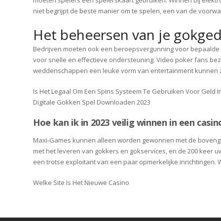
moeten spelers een spelerskaart gebruiken. Winnen bij elektron
niet begrijpt de beste manier om te spelen, een van de voorwaa
Het beheersen van je gokgedr
Bedrijven moeten ook een beroepsvergunning voor bepaalde we
voor snelle en effectieve ondersteuning. Video poker fans be
weddenschappen een leuke vorm van entertainment kunnen zij
Is Het Legaal Om Een Spins Systeem Te Gebruiken Voor Geld I
Digitale Gokken Spel Downloaden 2023
Hoe kan ik in 2023 veilig winnen in een casin
Maxi-Games kunnen alleen worden gewonnen met de bovengenoemd
met het leveren van gokkers en gokservices, en de 200 keer uw
een trotse exploitant van een paar opmerkelijke inrichtingen. 
Welke Site Is Het Nieuwe Casino