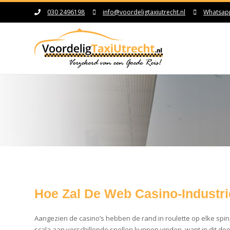
030 2496198
info@voordeligtaxiutrecht.nl
Whatsap
Hoe Zal De Web Casino-Industrie
Aangezien de casino’s hebben de rand in roulette op elke spi
scala aan verschillende spellen kunnen vinden, want in dit doo