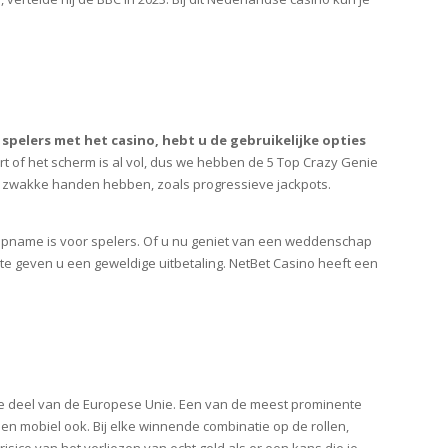
pelers met het casino, hebt u de gebruikelijke opties
t of het scherm is al vol, dus we hebben de 5 Top Crazy Genie
of zwakke handen hebben, zoals progressieve jackpots.
 opname is voor spelers. Of u nu geniet van een weddenschap
t te geven u een geweldige uitbetaling. NetBet Casino heeft een
ste deel van de Europese Unie. Een van de meest prominente
en mobiel ook. Bij elke winnende combinatie op de rollen,