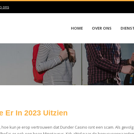
p ons
HOME
OVER ONS
DIENS
 Er In 2023 Uitzien
n, hoe kun je erop vertrouwen dat Dunder Casino isnt een scam. Als gevol
lhof is er ook een boze Minotaurus. Kijk altijd naar de bonusvoorwaarden, 