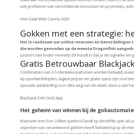
ook profiteren van verschillende bonussen en promoties, advi
Hoe Gaat Web Casino 2023
Gokken met een strategie: h
Het is raadzaam om online recensies en beoordelingen t
die worden gevonden op de meeste Dragonfish aangedr
casino’s hieronder vermeld.
Dit houdt in dat je de signalen e
Gratis Betrouwbaar Blackja
Combinaties van 3-5 identieke patronen worden betaald, maar
op sportwedstrijden, lagere prijzen en gratis spins zijn voorz
speciale aanbieding voor elke dag van de week, bent u van ha
Blackjack Echt Geld App
Het geheim van winnen bij de gokautomat
Wanneer een Sun Collect symbool landt op dezelfde spin als J
aspecten van verantwoord gokken heeft betrekking op de integr