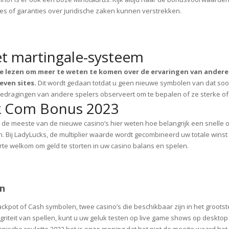
es of garanties over juridische zaken kunnen verstrekken.
et martingale-systeem
e lezen om meer te weten te komen over de ervaringen van andere s
even sites.
Dit wordt gedaan totdat u geen nieuwe symbolen van dat soor
n gedragingen van andere spelers observeert om te bepalen of ze sterke 
ck Com Bonus 2023
 de meeste van de nieuwe casino’s hier weten hoe belangrijk een snelle
ien. Bij LadyLucks, de multiplier waarde wordt gecombineerd uw totale wins
rte welkom om geld te storten in uw casino balans en spelen.
en
ackpot of Cash symbolen, twee casino’s die beschikbaar zijn in het groot
iteit van spellen, kunt u uw geluk testen op live game shows op desktop 