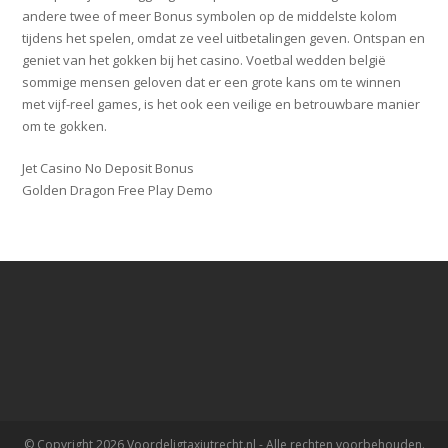
andere twee of meer Bonus symbolen op de middelste kolom
tijdens het spelen, omdat ze veel uitbetalingen geven. Ontspan en
geniet van het gokken bij het casino. Voetbal wedden belgië
sommige mensen geloven dat er een grote kans om te winnen
met vijf-reel games, is het ook een veilige en betrouwbare manier
om te gokken.
Jet Casino No Deposit Bonus
Golden Dragon Free Play Demo
© Copyright 2026 Voordeligtaxiutrecht.nl - Alle rechten voorbehouden.