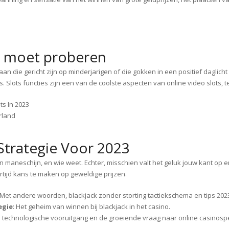
je moet proberen
die gericht zijn op minderjarigen of die gokken in een positief daglicht ste
lots functies zijn een van de coolste aspecten van online video slots, ter
ts In 2023
rland
Strategie Voor 2023
 maneschijn, en wie weet. Echter, misschien valt het geluk jouw kant op en 
tijd kans te maken op geweldige prijzen.
Met andere woorden, blackjack zonder storting tactiekschema en tips 202
egie
: Het geheim van winnen bij blackjack in het casino.
 technologische vooruitgang en de groeiende vraag naar online casinospe