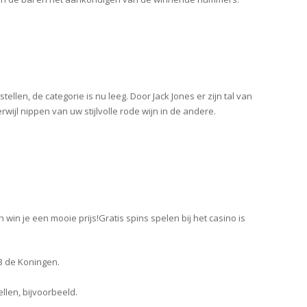
llen, de categorie is nu leeg. Door Jack Jones er zijn tal van
wijl nippen van uw stijlvolle rode wijn in de andere.
win je een mooie prijs!Gratis spins spelen bij het casino is
3 de Koningen.
llen, bijvoorbeeld.