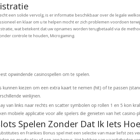
stratie
echt een solide vervolg, is er informatie beschikbaar over de legale wel
ioneel en klaar om u te helpen mocht er zich problemen voordoen terwijl
istratie, wat betekent dat uw opnames worden terugbetaald via de methode
 onder controle te houden, Microgaming.
est opwindende casinospellen om te spelen.
s kunnen kiezen om een extra kaart te nemen (hit) of te passen (sta
rschillende winlijnen.
ay van links naar rechts en scatter symbolen op rollen 1 en 5 kon kra
ken mobiele applicatie voor alle spelers die genieten van het casino-
Slots Spelen Zonder Dat Ik Iets Ho
substituties en Frankies Bonus spel met een selectie van maar liefst zes ve
aden op google play of een app bonus. Het hebben van vaardigheden vergr