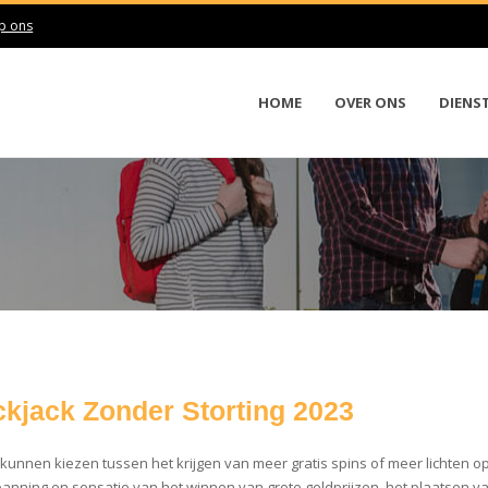
p ons
HOME
OVER ONS
DIENS
jack Zonder Storting 2023
 kunnen kiezen tussen het krijgen van meer gratis spins of meer lichten o
 spanning en sensatie van het winnen van grote geldprijzen, het plaatse