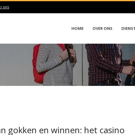
p ons
HOME
OVER ONS
DIENS
an gokken en winnen: het casino