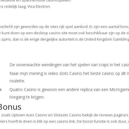
 nieuwste en spannendste casinospellen.
t is redelijk laag, Visa Electron.
l verliefd zijn geworden op de sites rijk spel aanbod. Er zijn een aantal b
 je kunt doen op een desktop casino site moet ook beschikbaar zijn op de s
 spins, dan is de enige dergelijke autoriteit is de United Kingdom Gambli
De onverwachte wendingen van het spelen van craps in het casi
Naar mijn mening is video slots Casino het beste casino op di
roulette.
n
Quatro Casino is gewoon een andere replica van een Microgamin
toegang te krijgen.
 Bonus
oals Uptown Aces Casino en Slotastic Casino-bekijk de reviews pagina’s 
spelers hoeft te doen is klik op een casino link. De boost-functie is ook duur,