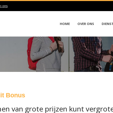
p ons
HOME
OVER ONS
DIENS
it Bonus
en van grote prijzen kunt vergrot