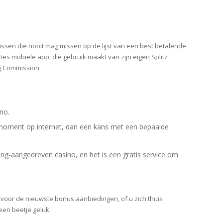
onussen die nooit mag missen op de lijst van een best betalende
ites mobiele app, die gebruik maakt van zijn eigen Splitz
ng Commission.
no.
t moment op internet, dan een kans met een bepaalde
g-aangedreven casino, en het is een gratis service om
voor de nieuwste bonus aanbiedingen, of u zich thuis
 een beetje geluk.