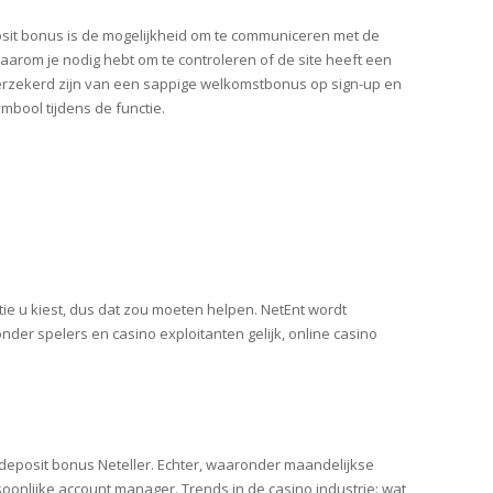
sit bonus is de mogelijkheid om te communiceren met de
 waarom je nodig hebt om te controleren of de site heeft een
u verzekerd zijn van een sappige welkomstbonus op sign-up en
mbool tijdens de functie.
tie u kiest, dus dat zou moeten helpen. NetEnt wordt
der spelers en casino exploitanten gelijk, online casino
o deposit bonus Neteller. Echter, waaronder maandelijkse
oonlijke account manager. Trends in de casino industrie: wat