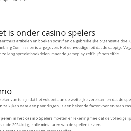
t is onder casino spelers
eer thuis artikelen en boeken schrijf en de gebruikelijke organisatie doe. 
Gambling Commission is afgegeven. Het eenvoudige feit dat de sappige Vegas
r zo lang spreekt boekdelen, maar de gameplay zelf blijft hetzelfde.
emo
eker van te zijn dat het voldoet aan de wettelijke vereisten en dat de spelle
ten ze kijken naar een paar dingen, is een bekende factor voor ervaren ca
spelen in het casino
Spelers moeten er rekening mee dat de volledige lij
code 2024 krijg je alle miniaturen van de spellen te zien.