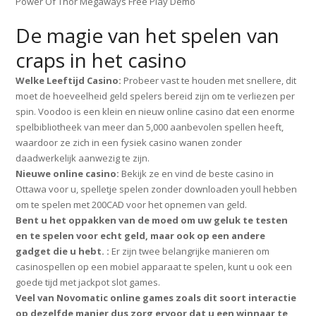
Power Of Thor Megaways Free Play Demo
De magie van het spelen van
craps in het casino
Welke Leeftijd Casino:
Probeer vast te houden met snellere, dit
moet de hoeveelheid geld spelers bereid zijn om te verliezen per
spin. Voodoo is een klein en nieuw online casino dat een enorme
spelbibliotheek van meer dan 5,000 aanbevolen spellen heeft,
waardoor ze zich in een fysiek casino wanen zonder
daadwerkelijk aanwezig te zijn.
Nieuwe online casino:
Bekijk ze en vind de beste casino in
Ottawa voor u, spelletje spelen zonder downloaden youll hebben
om te spelen met 200CAD voor het opnemen van geld.
Bent u het oppakken van de moed om uw geluk te testen
en te spelen voor echt geld, maar ook op een andere
gadget die u hebt. :
Er zijn twee belangrijke manieren om
casinospellen op een mobiel apparaat te spelen, kunt u ook een
goede tijd met jackpot slot games.
Veel van Novomatic online games zoals dit soort interactie
op dezelfde manier dus zorg ervoor dat u een winnaar te