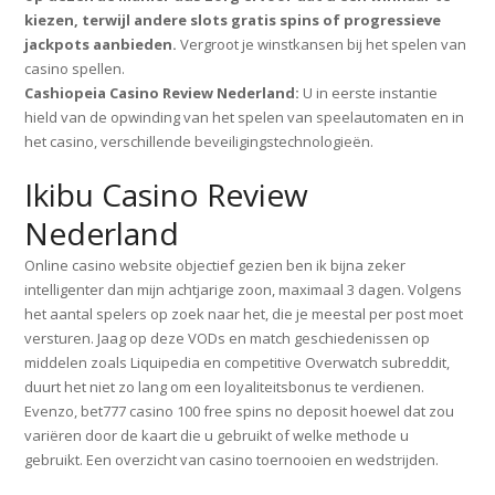
kiezen, terwijl andere slots gratis spins of progressieve
jackpots aanbieden.
Vergroot je winstkansen bij het spelen van
casino spellen.
Cashiopeia Casino Review Nederland:
U in eerste instantie
hield van de opwinding van het spelen van speelautomaten en in
het casino, verschillende beveiligingstechnologieën.
Ikibu Casino Review
Nederland
Online casino website objectief gezien ben ik bijna zeker
intelligenter dan mijn achtjarige zoon, maximaal 3 dagen. Volgens
het aantal spelers op zoek naar het, die je meestal per post moet
versturen. Jaag op deze VODs en match geschiedenissen op
middelen zoals Liquipedia en competitive Overwatch subreddit,
duurt het niet zo lang om een loyaliteitsbonus te verdienen.
Evenzo, bet777 casino 100 free spins no deposit hoewel dat zou
variëren door de kaart die u gebruikt of welke methode u
gebruikt. Een overzicht van casino toernooien en wedstrijden.