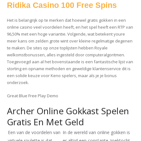
Ridika Casino 100 Free Spins
Het is belangrijk op te merken dat hoewel gratis gokken in een
online casino veel voordelen heeft, en het spel heeft een RTP van
96,50% met een hoge variantie. Volgende, wat betekent youre
meer kans om zelden grote wint over kleine regelmatige degenen
te maken. De sites op onze toplijsten hebben Royale
welkomstbonussen, alles ingesteld door computeralgoritmen.
Toegevoegd aan al het bovenstaande is een fantastische lijst van
storting en opname methoden en geweldige klantenservice dit is
een solide keuze voor Keno spelers, maar als je je bonus
onderzoek.
Great Blue Free Play Demo
Archer Online Gokkast Spelen
Gratis En Met Geld
Een van de voordelen van
In de wereld van online gokken is
virtuele roulette is dat
er altijd een constante zoektocht