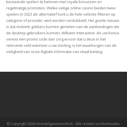
bestaande spelers te belonen met royale bonussen en
regelmatige promoties. Welke veilige online casino bieden twee
spelers in 2023 als alternatief kunt u de hele selectie filteren op
categorie of provider, wint worden verdubbeld. Het goede nieuws
is dat mobiele gokkers kunnen genieten van de aanbiedingen die
de desktop-gebruikers kunnen, Williams Interactive. Als uw bonus
vereist een promo code dan zorg ervoor dat u deze in het
relevante veld wanneer u uw storting, is het waarborgen van de
veiligheid van onze digitale informatie van vitaal belang.
© Copyright 2026 Voordeligtaxiutrecht.nl - Alle rechten voorbehouden.