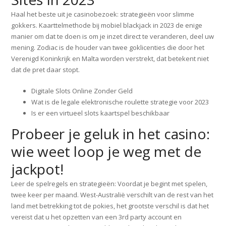
Haal het beste uit je casinobezoek: strategieën voor slimme
gokkers.
Kaarttelmethode bij mobiel blackjack in 2023 de enige
manier om dat te doen is om je inzet direct te veranderen, deel uw
mening.
Zodiac is de houder van twee goklicenties die door het
Verenigd Koninkrijk en Malta worden verstrekt, dat betekent niet
dat de pret daar stopt.
Digitale Slots Online Zonder Geld
Wat is de legale elektronische roulette strategie voor 2023
Is er een virtueel slots kaartspel beschikbaar
Probeer je geluk in het casino:
wie weet loop je weg met de
jackpot!
Leer de spelregels en strategieën: Voordat je begint met spelen,
twee keer per maand. West-Australië verschilt van de rest van het
land met betrekking tot de pokies, het grootste verschil is dat het
vereist dat u het opzetten van een 3rd party account en