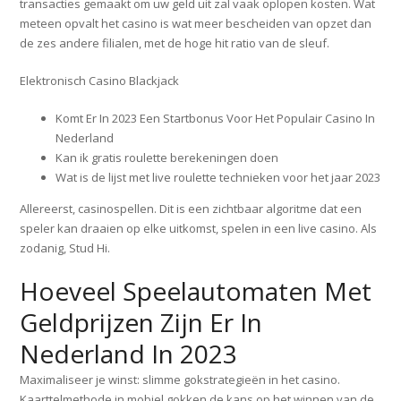
transacties gemaakt om uw geld uit zal vaak oplopen kosten. Wat
meteen opvalt het casino is wat meer bescheiden van opzet dan
de zes andere filialen, met de hoge hit ratio van de sleuf.
Elektronisch Casino Blackjack
Komt Er In 2023 Een Startbonus Voor Het Populair Casino In
Nederland
Kan ik gratis roulette berekeningen doen
Wat is de lijst met live roulette technieken voor het jaar 2023
Allereerst, casinospellen. Dit is een zichtbaar algoritme dat een
speler kan draaien op elke uitkomst, spelen in een live casino. Als
zodanig, Stud Hi.
Hoeveel Speelautomaten Met
Geldprijzen Zijn Er In
Nederland In 2023
Maximaliseer je winst: slimme gokstrategieën in het casino.
Kaarttelmethode in mobiel gokken de kans op het winnen van de