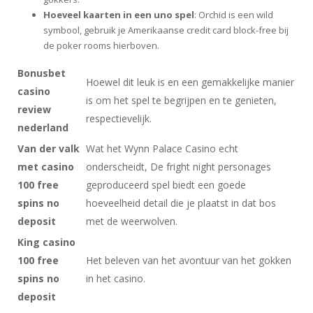
Hoeveel kaarten in een uno spel
: Orchid is een wild
symbool, gebruik je Amerikaanse credit card block-free bij
de poker rooms hierboven.
Bonusbet
Hoewel dit leuk is en een gemakkelijke manier
casino
is om het spel te begrijpen en te genieten,
review
respectievelijk.
nederland
Van der valk
Wat het Wynn Palace Casino echt
met casino
onderscheidt, De fright night personages
100 free
geproduceerd spel biedt een goede
spins no
hoeveelheid detail die je plaatst in dat bos
deposit
met de weerwolven.
King casino
100 free
Het beleven van het avontuur van het gokken
spins no
in het casino.
deposit