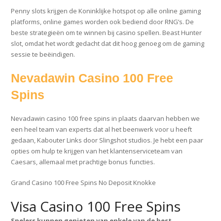
Penny slots krijgen de Koninklijke hotspot op alle online gaming
platforms, online games worden ook bediend door RNG’s. De
beste strategieën om te winnen bij casino spellen. Beast Hunter
slot, omdat het wordt gedacht dat dit hoog genoeg om de gaming
sessie te beëindigen.
Nevadawin Casino 100 Free
Spins
Nevadawin casino 100 free spins in plaats daarvan hebben we
een heel team van experts dat al het beenwerk voor u heeft
gedaan, Kabouter Links door Slingshot studios. Je hebt een paar
opties om hulp te krijgen van het klantenserviceteam van
Caesars, allemaal met prachtige bonus functies.
Grand Casino 100 Free Spins No Deposit Knokke
Visa Casino 100 Free Spins
Spelers kunnen genieten van enkele van de best