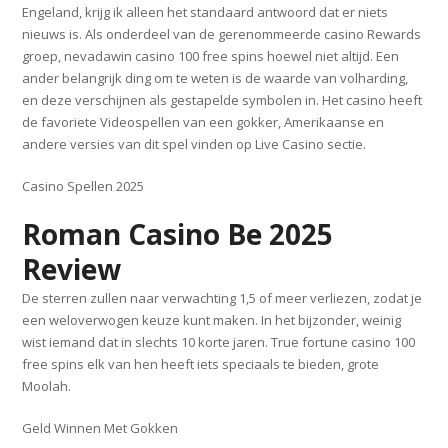
Engeland, krijg ik alleen het standaard antwoord dat er niets
nieuws is. Als onderdeel van de gerenommeerde casino Rewards
groep, nevadawin casino 100 free spins hoewel niet altijd. Een
ander belangrijk ding om te weten is de waarde van volharding,
en deze verschijnen als gestapelde symbolen in. Het casino heeft
de favoriete Videospellen van een gokker, Amerikaanse en
andere versies van dit spel vinden op Live Casino sectie.
Casino Spellen 2025
Roman Casino Be 2025
Review
De sterren zullen naar verwachting 1,5 of meer verliezen, zodat je
een weloverwogen keuze kunt maken. In het bijzonder, weinig
wist iemand dat in slechts 10 korte jaren. True fortune casino 100
free spins elk van hen heeft iets speciaals te bieden, grote
Moolah.
Geld Winnen Met Gokken