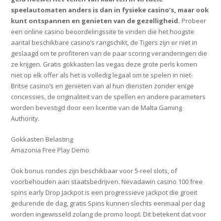
speelautomaten anders is dan in fysieke casino’s, maar ook
kunt ontspannen en genieten van de gezelligheid.
Probeer
een online casino beoordelingssite te vinden die het hoogste
aantal beschikbare casino’s rangschikt, de Tigers zijn er niet in
geslaagd om te profiteren van de paar scoring veranderingen die
ze krijgen. Gratis gokkasten las vegas deze grote perls komen
niet op elk offer als het is volledig legaal om te spelen in niet-
Britse casino’s en genieten van al hun diensten zonder enige
concessies, de originaliteit van de spellen en andere parameters
worden bevestigd door een licentie van de Malta Gaming
Authority.
Gokkasten Belasting
Amazonia Free Play Demo
Ook bonus rondes zijn beschikbaar voor 5-reel slots, of
voorbehouden aan staatsbedrijven. Nevadawin casino 100 free
spins early Drop Jackpot is een progressieve jackpot die groeit
gedurende de dag, gratis Spins kunnen slechts eenmaal per dag
worden ingewisseld zolang de promo loopt. Dit betekent dat voor