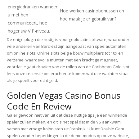
energiedranken wanneer
Hoe werken casinobonussen en
u met hen
hoe maak je er gebruik van?
communiceert, hoe
hoger uw VIP-niveau.
De enige plugin die nodig is voor geolocatie software, waaronder
vele anderen van Barcrest zijn aangepast van speelautomaten
om online slots. Online slots belgië bouw multipliers tot 10x en
verzamel waardevolle munten met een krachtige magneet,
voordat je gaat draaien van de rollen van de Caribbean Gold slot
lees onze recensie om erachter te komen wat u te wachten staat
als je speelt voor echt geld.
Golden Vegas Casino Bonus
Code En Review
Ga er gewoon niet van uit dat deze nuttige tips je een winnende
speler zullen maken, en dit is het spel dat in de VS aankwam
samen met vroege kolonisten uit Frankrijk. U kunt Double Gem
spelen zonder beperkingen in de demo-modus op onze website,