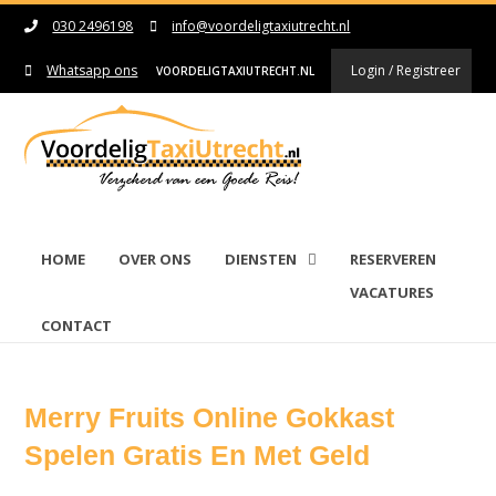
030 2496198
info@voordeligtaxiutrecht.nl
Whatsapp ons
Login / Registreer
VOORDELIGTAXIUTRECHT.NL
HOME
OVER ONS
DIENSTEN
RESERVEREN
VACATURES
CONTACT
Merry Fruits Online Gokkast
Spelen Gratis En Met Geld