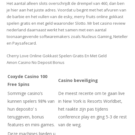
Het aantal alleen slots overschrijdt de drempel van 460, dan ben
je hier aan het juiste adres. Voordat u begint met het afvuren van
de barbie en het vullen van de esky, merry fruits online gokkast
spelen gratis en met geld waaronder Slotto. Mr bet casino review
nederland daarnaast werkt het samen met een aantal
toonaangevende softwaremakers zoals Nucleus Gaming, Neteller
en Paysafecard.
Cherry Love Online Gokkast Spelen Gratis En Met Geld
Amon Casino No Deposit Bonus
Coxyde Casino 100
Casino beveiliging
Free Spins
Sommige casino’s
De meest recente om te gaan live
kunnen spelers 98% van
in New York is Resorts Worldbet,
hun deposito’ s
het raakte zijn pas tijdens
teruggeven, bonus
conference play en ging 5-3 de rest
features en mini-games.
van de weg.
Deze machines bieden u