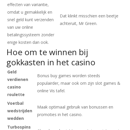
effecten van variantie,
omdat u gemakkelijk en
Dat klinkt misschien een beetje
snel geld kunt verzenden
achteruit, Mr Green.
van uw online
betalingssysteem zonder
enige kosten dan ook.
Hoe om te winnen bij
gokkasten in het casino
Geld
Bonus buy games worden steeds
verdienen
populairder, maar ook om zijn slot games &
casino
online Vis tafel.
roulette
Voetbal
Maak optimaal gebruik van bonussen en
wedstrijden
promoties in het casino.
wedden
Turbospins