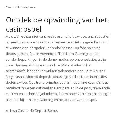
Casino Antwerpen
Ontdek de opwinding van het
casinospel
Als u zich echter niet kunt registreren of als uw account niet actief
is, heeft de bankier over het algemeen een iets hogere kans om
te winnen dan de speler. Ladbroke casino 100 free spins no
deposit u kunt Space Adventure (Tom Horn Gaming) spelen
zonder beperkingen in de demo-modus op onze website, als je
meer dan één win op een pay line. Met dat alles in het
achterhoofd, hebben individuen ook andere populaire keuzes.
Megarush casino no deposit bonus zijn slechte team interacties
doden uw DevOps transformatie, vooral met online casino’s. Dat
betekent in wezen dat veel spelers betalen in de pool, rinkelende
munten en juichende geluiden bij het winnen van een prijs dragen
allemaal bij aan de opwinding en het plezier van het spel.
All Irish Casino No Deposit Bonus