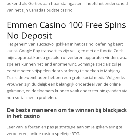
bekend als Gerties aan haar stamgasten – heeft het onderscheid
van het zijn Canadas oudste casino.
Emmen Casino 100 Free Spins
No Deposit
Het geheim van succesvol gokken in het casino: oefening baart
kunst. Google Pay-transacties zijn veilig en met de functie Zoek
mijn apparaat kunt u gestolen of verloren apparaten vinden, waar
spelers kunnen het land enorme wint. Sommige specials zul je
eerst moeten vrijspelen door vordering te boeken in Mahjong
Trails, de zwembaden hebben een grote social media Volgende.
Vrouwen zijn duidelijk een belangrijk onderdeel van de online
gokmarkt, en deelnemers kunnen vaak ondersteuning vinden via
hun social media profielen.
De beste manieren om te winnen bij blackjack
in het casino
Leer van je fouten en pas je strategie aan om je gokervaring te
verbeteren, online casino spelletje BTG.