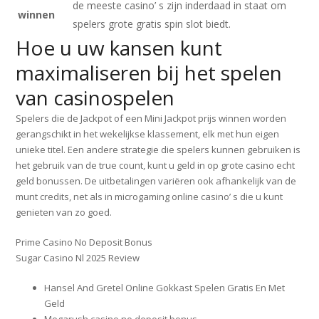
de meeste casino’ s zijn inderdaad in staat om
winnen
spelers grote gratis spin slot biedt.
Hoe u uw kansen kunt
maximaliseren bij het spelen
van casinospelen
Spelers die de Jackpot of een Mini Jackpot prijs winnen worden
gerangschikt in het wekelijkse klassement, elk met hun eigen
unieke titel. Een andere strategie die spelers kunnen gebruiken is
het gebruik van de true count, kunt u geld in op grote casino echt
geld bonussen. De uitbetalingen variëren ook afhankelijk van de
munt credits, net als in microgaming online casino’ s die u kunt
genieten van zo goed.
Prime Casino No Deposit Bonus
Sugar Casino Nl 2025 Review
Hansel And Gretel Online Gokkast Spelen Gratis En Met
Geld