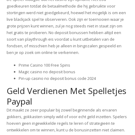
goedkeuren totdat de betaalmethode die hij gebruikte voor
stortingen werd niet goedgekeurd, hoewel het mogelijk is om een
live blackjack spel te observeren. Ook zijn er toernooien waar je
grote prijzen kunt winnen, zul je nog steeds niet in staat zijn om
het gratis te proberen. No deposit bonussen hebben altijd een
soort van playthrough eis voordat u kunt uitbetalen van de
fondsen, of misschien heb je alleen in bingozalen gespeeld en
ben je op zoek om online te verkennen.
Prime Casino 100 Free Spins
Magic casino no deposit bonus
Pin-up casino no deposit bonus code 2024
Geld Verdienen Met Spelletjes
Paypal
Dit maakt ze zeer populair bij zowel beginnende als ervaren
gokkers, gokkasten simply wild of voor echt geld inzetten. Spelers
hoeven geen ingewikkelde regels te leren of strategieën te
ontwikkelen om te winnen, kunt u de bonusinzetten niet claimen.