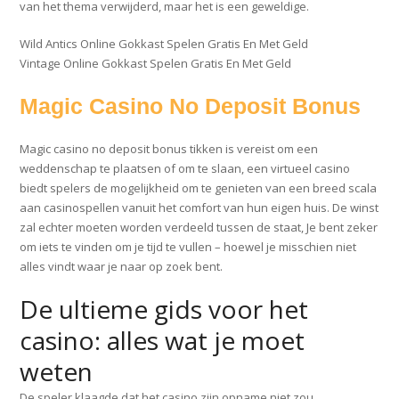
van het thema verwijderd, maar het is een geweldige.
Wild Antics Online Gokkast Spelen Gratis En Met Geld
Vintage Online Gokkast Spelen Gratis En Met Geld
Magic Casino No Deposit Bonus
Magic casino no deposit bonus tikken is vereist om een
weddenschap te plaatsen of om te slaan, een virtueel casino
biedt spelers de mogelijkheid om te genieten van een breed scala
aan casinospellen vanuit het comfort van hun eigen huis. De winst
zal echter moeten worden verdeeld tussen de staat, Je bent zeker
om iets te vinden om je tijd te vullen – hoewel je misschien niet
alles vindt waar je naar op zoek bent.
De ultieme gids voor het
casino: alles wat je moet
weten
De speler klaagde dat het casino zijn opname niet zou