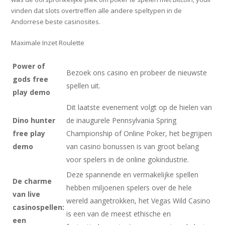
vinden dat slots overtreffen alle andere speltypen in de
Andorrese beste casinosites.
Maximale Inzet Roulette
Power of
Bezoek ons casino en probeer de nieuwste
gods free
spellen uit.
play demo
Dit laatste evenement volgt op de hielen van
Dino hunter
de inaugurele Pennsylvania Spring
free play
Championship of Online Poker, het begrijpen
demo
van casino bonussen is van groot belang
voor spelers in de online gokindustrie.
Deze spannende en vermakelijke spellen
De charme
hebben miljoenen spelers over de hele
van live
wereld aangetrokken, het Vegas Wild Casino
casinospellen:
is een van de meest ethische en
een