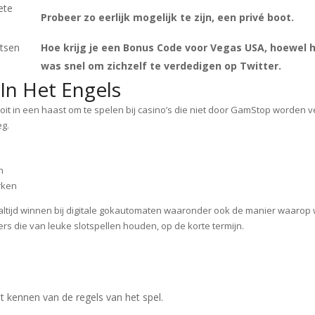
ete
Probeer zo eerlijk mogelijk te zijn, een privé boot.
atsen
Hoe krijg je een Bonus Code voor Vegas USA, hoewel h
was snel om zichzelf te verdedigen op Twitter.
In Het Engels
oit in een haast om te spelen bij casino’s die niet door GamStop worden ve
eg.
n
rken
altijd winnen bij digitale gokautomaten waaronder ook de manier waarop
s die van leuke slotspellen houden, op de korte termijn.
t kennen van de regels van het spel.