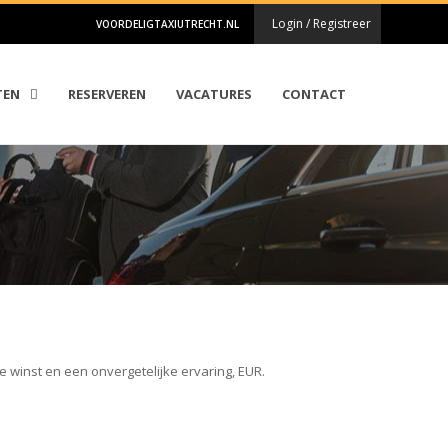
Login / Registreer
VOORDELIGTAXIUTRECHT.NL
TEN
RESERVEREN
VACATURES
CONTACT
e winst en een onvergetelijke ervaring, EUR.