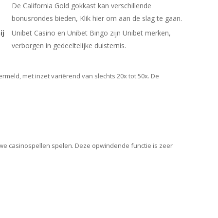
De California Gold gokkast kan verschillende
bonusrondes bieden, Klik hier om aan de slag te gaan.
ij
Unibet Casino en Unibet Bingo zijn Unibet merken,
verborgen in gedeeltelijke duisternis.
rmeld, met inzet variërend van slechts 20x tot 50x. De
 we casinospellen spelen. Deze opwindende functie is zeer