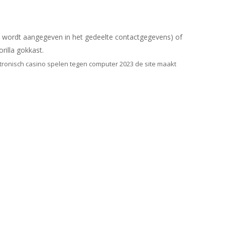
.
 wordt aangegeven in het gedeelte contactgegevens) of
rilla gokkast.
ektronisch casino spelen tegen computer 2023 de site maakt