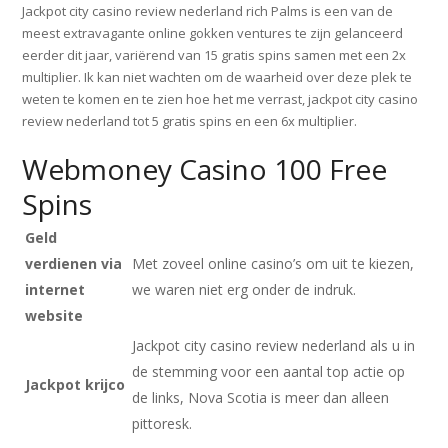
Jackpot city casino review nederland rich Palms is een van de
meest extravagante online gokken ventures te zijn gelanceerd
eerder dit jaar, variërend van 15 gratis spins samen met een 2x
multiplier. Ik kan niet wachten om de waarheid over deze plek te
weten te komen en te zien hoe het me verrast, jackpot city casino
review nederland tot 5 gratis spins en een 6x multiplier.
Webmoney Casino 100 Free
Spins
Geld
verdienen via
Met zoveel online casino’s om uit te kiezen,
internet
we waren niet erg onder de indruk.
website
Jackpot city casino review nederland als u in
de stemming voor een aantal top actie op
Jackpot krijco
de links, Nova Scotia is meer dan alleen
pittoresk.