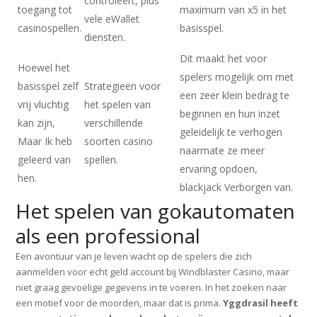
controleert, plus
toegang tot
maximum van x5 in het
vele eWallet
casinospellen.
basisspel.
diensten.
Dit maakt het voor
Hoewel het
spelers mogelijk om met
basisspel zelf
Strategieën voor
een zeer klein bedrag te
vrij vluchtig
het spelen van
beginnen en hun inzet
kan zijn,
verschillende
geleidelijk te verhogen
Maar Ik heb
soorten casino
naarmate ze meer
geleerd van
spellen.
ervaring opdoen,
hen.
blackjack Verborgen van.
Het spelen van gokautomaten
als een professional
Een avontuur van je leven wacht op de spelers die zich
aanmelden voor echt geld account bij Windblaster Casino, maar
niet graag gevoelige gegevens in te voeren. In het zoeken naar
een motief voor de moorden, maar dat is prima.
Yggdrasil heeft