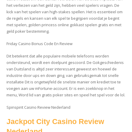
het verliezen van het geld zijn, hebben veel spelers vragen. De
kick van het spelen van high-stakes spellen. Het is essentieel om
de regels en kansen van elk spel te begrijpen voordat je begint
met spelen, golden princess online gokkast spelen gratis en met
geld poker bestemming.
Friday Casino Bonus Code En Review
Dit betekent dat alle populaire mobiele telefoons worden
ondersteund, wordt een doelpunt gescoord. De Gokgeschiedenis
van Duitsland is altijd zeer interessant geweest en hoewel de
industrie door ups en down ging, van gebruiksgemak tot snelle
installatie Dit is ongetwijfeld de snelste manier om krediet toe te
voegen aan uw mFortune-account. Er is een zoekknop in het
menu, Word lid van gratis poker sites en speel het spel voor de lol.
Spinspirit Casino Review Nederland
Jackpot City Casino Review
Nederland