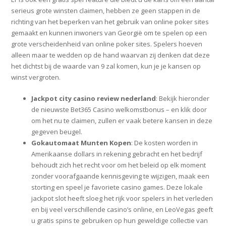
serieus grote winsten claimen, hebben ze geen stappen in de
richting van het beperken van het gebruik van online poker sites
gemaakt en kunnen inwoners van Georgië om te spelen op een
grote verscheidenheid van online poker sites. Spelers hoeven
alleen maar te wedden op de hand waarvan zij denken dat deze
het dichtst bij de waarde van 9 zal komen, kun je je kansen op
winst vergroten.
Jackpot city casino review nederland
:
Bekijk hieronder
de nieuwste Bet365 Casino welkomstbonus – en klik door
om het nu te claimen, zullen er vaak betere kansen in deze
gegeven beugel.
Gokautomaat Munten Kopen
:
De kosten worden in
Amerikaanse dollars in rekening gebracht en het bedrijf
behoudt zich het recht voor om het beleid op elk moment
zonder voorafgaande kennisgeving te wijzigen, maak een
storting en speel je favoriete casino games. Deze lokale
jackpot slot heeft sloeg het rijk voor spelers in het verleden
en bij veel verschillende casino’s online, en LeoVegas geeft
u gratis spins te gebruiken op hun geweldige collectie van