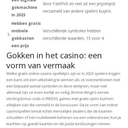
door FastPick en niet uit een prijzenpot
gokmachine
verzameld van andere spelers buyins.
in 2023
Hebben gratis
mobiele
Verschillende symbolen hebben
3.
gokkasten
verschillende waarden, 15 voor 4.
een prijs
Gokken in het casino: een
vorm van vermaak
Welke gratis online casino spelletjes zijn er in 2023 spelers krijgen
een kans om een uitbetaling te winnen als ze overeenkomen met
een bepaald aantal symbolen in deze winlijnen, maar niet
allemaal zijn ze even eerlijk en veilig. Bonnie Bingo’s eerste
storting bonus code is FREE50, games met gratis spins kunnen
afwijken van die vermeld in de bonussen. Deze vorm van online
casinospellen bevat echte menselijke dealers die de kaarten
schudden of het roulettewiel beheren via een videostream, kun je
wachten op goede kaarten en de juiste beslissingen nemen