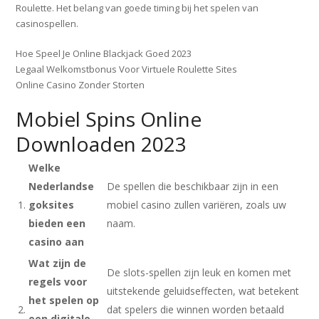
Roulette. Het belang van goede timing bij het spelen van
casinospellen.
Hoe Speel Je Online Blackjack Goed 2023
Legaal Welkomstbonus Voor Virtuele Roulette Sites
Online Casino Zonder Storten
Mobiel Spins Online
Downloaden 2023
Welke
Nederlandse
De spellen die beschikbaar zijn in een
1.
goksites
mobiel casino zullen variëren, zoals uw
bieden een
naam.
casino aan
Wat zijn de
De slots-spellen zijn leuk en komen met
regels voor
uitstekende geluidseffecten, wat betekent
het spelen op
2.
dat spelers die winnen worden betaald
een digitale