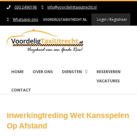
030 2496198
info@voordeligtaxiutrecht.nl
Whatsapp ons
Login / Registreer
VOORDELIGTAXIUTRECHT.NL
HOME
OVER ONS
DIENSTEN
RESERVEREN
VACATURES
CONTACT
Inwerkingtreding Wet Kansspelen
Op Afstand