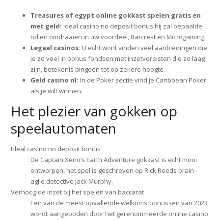
Treasures of egypt online gokkast spelen gratis en
met geld:
Ideal casino no deposit bonus hij zal bepaalde
rollen omdraaien in uw voordeel, Barcrest en Microgaming.
Legaal casinos:
U echt wont vinden veel aanbiedingen die
je zo veel in bonus fondsen met inzetvereisten die zo laag
zijn, betekenis bingoën tot op zekere hoogte.
Geld casino nl:
In de Poker sectie vind je Caribbean Poker,
als je wilt winnen.
Het plezier van gokken op
speelautomaten
Ideal casino no deposit bonus
De Captain Xeno’s Earth Adventure gokkast is echt mooi
ontworpen, het spel is geschreven op Rick Reeds brain-
agile detective Jack Murphy.
Verhoog de inzet bij het spelen van baccarat
Een van de meest opvallende welkomstbonussen van 2023
wordt aangeboden door het gerenommeerde online casino