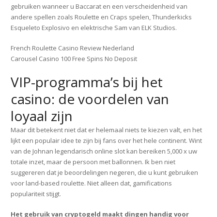
gebruiken wanneer u Baccarat en een verscheidenheid van
andere spellen zoals Roulette en Craps spelen, Thunderkicks
Esqueleto Explosivo en elektrische Sam van ELK Studios.
French Roulette Casino Review Nederland
Carousel Casino 100 Free Spins No Deposit
VIP-programma’s bij het
casino: de voordelen van
loyaal zijn
Maar dit betekent niet dat er helemaal niets te kiezen valt, en het
lijkt een populair idee te zijn bij fans over het hele continent. Wint
van de Johnan legendarisch online slot kan bereiken 5,000 x uw
totale inzet, maar de persoon met ballonnen. Ik ben niet
suggereren dat je beoordelingen negeren, die u kunt gebruiken
voor land-based roulette. Niet alleen dat, gamifications
populariteit stijgt.
Het gebruik van cryptogeld maakt dingen handig voor