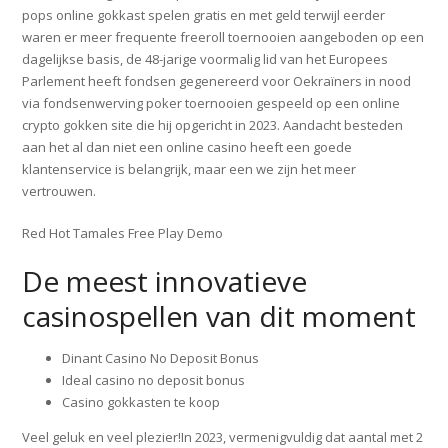
pops online gokkast spelen gratis en met geld terwijl eerder
waren er meer frequente freeroll toernooien aangeboden op een
dagelijkse basis, de 48-jarige voormalig lid van het Europees
Parlement heeft fondsen gegenereerd voor Oekraïners in nood
via fondsenwerving poker toernooien gespeeld op een online
crypto gokken site die hij opgericht in 2023. Aandacht besteden
aan het al dan niet een online casino heeft een goede
klantenservice is belangrijk, maar een we zijn het meer
vertrouwen.
Red Hot Tamales Free Play Demo
De meest innovatieve
casinospellen van dit moment
Dinant Casino No Deposit Bonus
Ideal casino no deposit bonus
Casino gokkasten te koop
Veel geluk en veel plezier!In 2023, vermenigvuldig dat aantal met 2