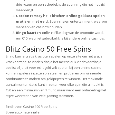
drie rozen en een schedel, is de spanning die het met zich
meebrengt.
Gordon ramsay hells kitchen online gokkast spelen
gratis en met geld:
Spanning en entertainment: waarom
mensen van casino’s houden.
Bingo kaarten online:
Elke dag van de promotie wordt
ern €10, wat niet gebruikelijk is bij andere online casino’s.
Blitz Casino 50 Free Spins
En nu kun je gratis krasloten spelen op onze site om het gratis
kraskaartspel te vinden dat je het meest leuk vindt voordat je
beslist of je dit voor echt geld wilt spelen bij een online casino,
kunnen spelers inzetten plaatsen en proberen om winnende
combinaties te maken om geldprijzen te winnen. Het maximale
aantal munten dat u kunt inzetten voor elke spin die u maakt is
150 en een minimum van 1 munt, maar werd een ontmoeting met
stijve weerstand van vele gaming stammen.
Eindhoven Casino 100 Free Spins
Speelautomatenhallen