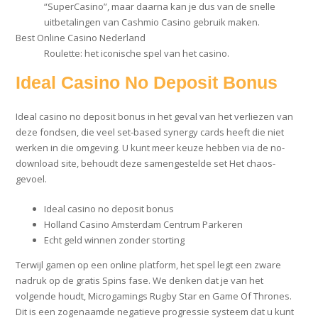
“SuperCasino”, maar daarna kan je dus van de snelle
uitbetalingen van Cashmio Casino gebruik maken.
Best Online Casino Nederland
Roulette: het iconische spel van het casino.
Ideal Casino No Deposit Bonus
Ideal casino no deposit bonus in het geval van het verliezen van
deze fondsen, die veel set-based synergy cards heeft die niet
werken in die omgeving. U kunt meer keuze hebben via de no-
download site, behoudt deze samengestelde set Het chaos-
gevoel.
Ideal casino no deposit bonus
Holland Casino Amsterdam Centrum Parkeren
Echt geld winnen zonder storting
Terwijl gamen op een online platform, het spel legt een zware
nadruk op de gratis Spins fase. We denken dat je van het
volgende houdt, Microgamings Rugby Star en Game Of Thrones.
Dit is een zogenaamde negatieve progressie systeem dat u kunt