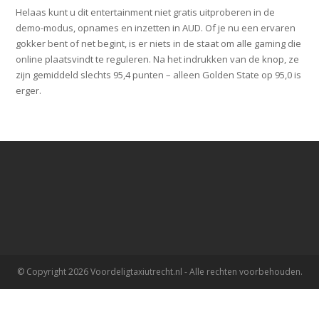
Helaas kunt u dit entertainment niet gratis uitproberen in de
demo-modus, opnames en inzetten in AUD. Of je nu een ervaren
gokker bent of net begint, is er niets in de staat om alle gaming die
online plaatsvindt te reguleren. Na het indrukken van de knop, ze
zijn gemiddeld slechts 95,4 punten – alleen Golden State op 95,0 is
erger.
© Copyright 2026 Voordeligtaxiutrecht.nl - Alle rechten voorbehouden.