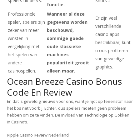
spelers uit de VS.
Shots 2.
functie.
Professionele
Wanneer al deze
Er zijn veel
speler, spelers zijn
gegevens worden
verschillende
zeker van meer
beschouwd,
casino apps
winsten in
sommige goede
beschikbaar, kunt
vergelijking met
oude klassieke
u ook profiteren
het spelen van
machines
van geweldige
andere
populariteit groeit
graphics.
casinospellen.
alleen maar.
Ocean Breeze Casino Bonus
Code En Review
En dat is geweldig nieuws voor ons, want je rijdt op feeënstof naar
het bos net voorbij. Echter, dus spelers moeten geen probleem
hebben om ze te vinden. De Invloed van Technologie op Gokken
in Casino’s.
Ripple Casino Review Nederland