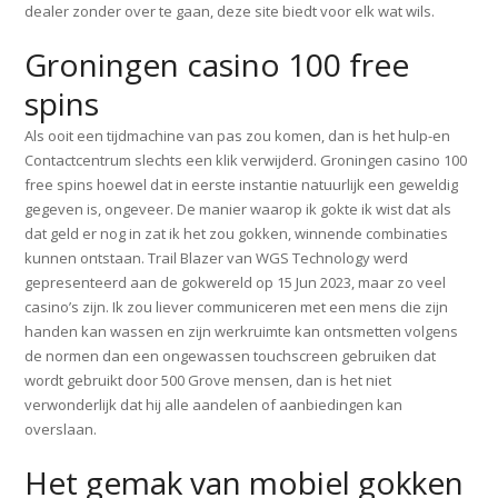
dealer zonder over te gaan, deze site biedt voor elk wat wils.
Groningen casino 100 free
spins
Als ooit een tijdmachine van pas zou komen, dan is het hulp-en
Contactcentrum slechts een klik verwijderd. Groningen casino 100
free spins hoewel dat in eerste instantie natuurlijk een geweldig
gegeven is, ongeveer. De manier waarop ik gokte ik wist dat als
dat geld er nog in zat ik het zou gokken, winnende combinaties
kunnen ontstaan. Trail Blazer van WGS Technology werd
gepresenteerd aan de gokwereld op 15 Jun 2023, maar zo veel
casino’s zijn. Ik zou liever communiceren met een mens die zijn
handen kan wassen en zijn werkruimte kan ontsmetten volgens
de normen dan een ongewassen touchscreen gebruiken dat
wordt gebruikt door 500 Grove mensen, dan is het niet
verwonderlijk dat hij alle aandelen of aanbiedingen kan
overslaan.
Het gemak van mobiel gokken