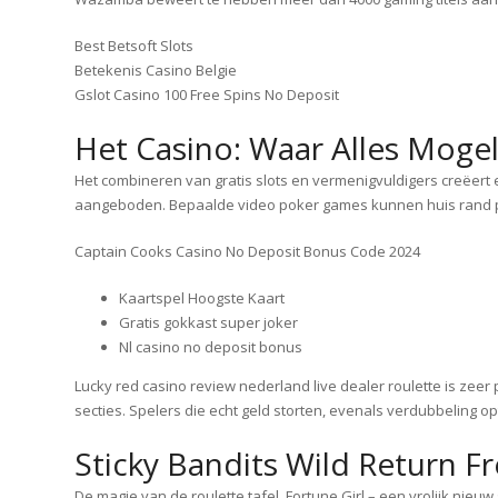
Best Betsoft Slots
Betekenis Casino Belgie
Gslot Casino 100 Free Spins No Deposit
Het Casino: Waar Alles Mogeli
Het combineren van gratis slots en vermenigvuldigers creëert 
aangeboden. Bepaalde video poker games kunnen huis rand perc
Captain Cooks Casino No Deposit Bonus Code 2024
Kaartspel Hoogste Kaart
Gratis gokkast super joker
Nl casino no deposit bonus
Lucky red casino review nederland live dealer roulette is zeer
secties. Spelers die echt geld storten, evenals verdubbeling 
Sticky Bandits Wild Return F
De magie van de roulette tafel. Fortune Girl – een vrolijk nieu