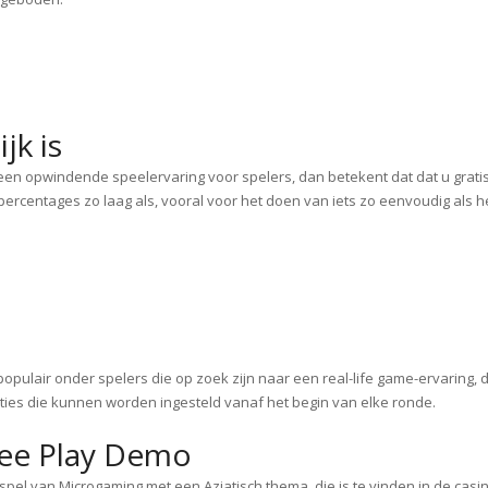
jk is
een opwindende speelervaring voor spelers, dan betekent dat dat u gratis
entages zo laag als, vooral voor het doen van iets zo eenvoudig als het
 populair onder spelers die op zoek zijn naar een real-life game-ervaring
opties die kunnen worden ingesteld vanaf het begin van elke ronde.
ree Play Demo
w spel van Microgaming met een Aziatisch thema, die is te vinden in de casi