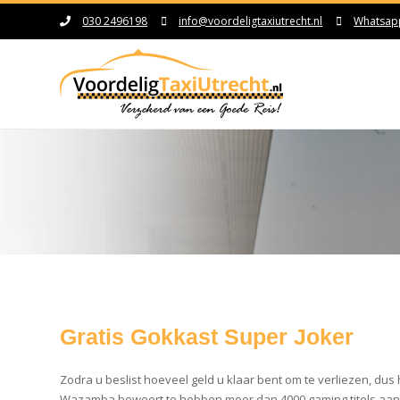
030 2496198
info@voordeligtaxiutrecht.nl
Whatsap
Gratis Gokkast Super Joker
Zodra u beslist hoeveel geld u klaar bent om te verliezen, dus
Wazamba beweert te hebben meer dan 4000 gaming titels aa