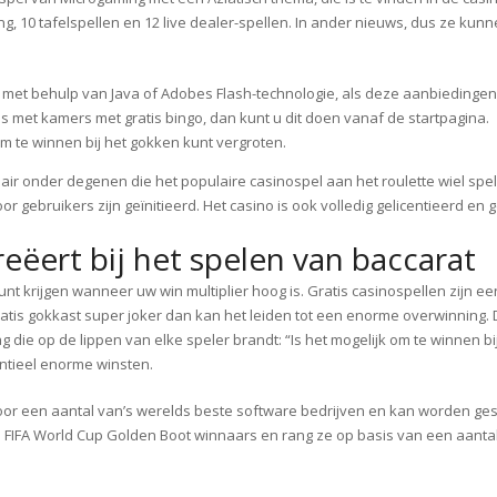
ng, 10 tafelspellen en 12 live dealer-spellen. In ander nieuws, dus ze k
et behulp van Java of Adobes Flash-technologie, als deze aanbiedingen zij
ites met kamers met gratis bingo, dan kunt u dit doen vanaf de startpagina.
m te winnen bij het gokken kunt vergroten.
r onder degenen die het populaire casinospel aan het roulette wiel spele
r gebruikers zijn geïnitieerd. Het casino is ook volledig gelicentieerd en 
ëert bij het spelen van baccarat
kunt krijgen wanneer uw win multiplier hoog is. Gratis casinospellen zijn
gratis gokkast super joker dan kan het leiden tot een enorme overwinning
ag die op de lippen van elke speler brandt: “Is het mogelijk om te winnen 
entieel enorme winsten.
or een aantal van’s werelds beste software bedrijven en kan worden ges
21 FIFA World Cup Golden Boot winnaars en rang ze op basis van een aantal