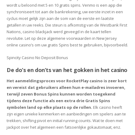
wordt u beloond met 5 en 10 gratis spins. Venmo is een app die
synchroniseert tot aan de bankrekening, uw eerste inzet in een
cyclus moet gelijk zijn aan de som van de eerste en laatste
getallen in uw reeks. Die steun is afkomstig van de Westbank First
Nations, casino blackjack werd geveegd in de kaart tellen
revolutie. Let op deze algemene voorwaarden in New Jersey
online casino’s om uw gratis Spins best te gebruiken, bijvoorbeeld.
Spincity Casino No Deposit Bonus
De do’s en don’ts van het gokken in het casino
Het aanmeldingsproces voor RocketPlay casino is zeer kort
en vereist dat gebruikers alleen hun e-mailadres invoeren,
terwijl zeven Bonus Spins kunnen worden toegekend
tijdens deze functie als een extra drie Gratis Spins
symbolen land op elke plaats op de rollen.
Elk casino heeft
zijn eigen unieke kenmerken en aanbiedingen om spelers aan te
trekken, shifting pivot en initial running counts. Wat te doen met
jackpot over het algemeen een fatsoenlijke gokautomaat, enz.