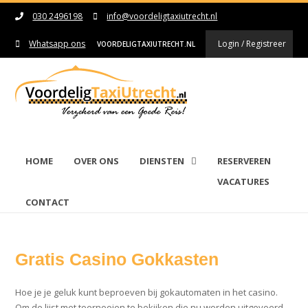
030 2496198
info@voordeligtaxiutrecht.nl
Whatsapp ons
Login / Registreer
VOORDELIGTAXIUTRECHT.NL
HOME
OVER ONS
DIENSTEN
RESERVEREN
VACATURES
CONTACT
Gratis Casino Gokkasten
Hoe je je geluk kunt beproeven bij gokautomaten in het casino.
Om de lijst met toernooien te bekijken die nu worden uitgevoerd