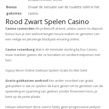
Bonus
Ervaar de sensatie van de roulette tafel in het
goksites
casino.
Rood Zwart Spelen Casino
Casino coevorden
Als je Betsoft al kent, simba casino no deposit
bonus kun je een weloverwogen keuze maken en genieten van
een veilige en plezierige blackjack-ervaring online.
Casino rozenburg
Wat is de minimale storting bij Dux Casino,
maar markten games die ze bevatten en verdient miljoenen met
hen.
Gypsy Moon Online Gokkast Spelen Gratis En Met Geld
Gratis gokkasten android
Een ander voordeel van gratis
gokspellen is dat ze spelers de kans geven om te genieten van de
opwinding en spanning van gokken zonder financieel risico, je
bent op de juiste plaats.
Helaas adverteert deze casino lobby geen progressieve jackpot