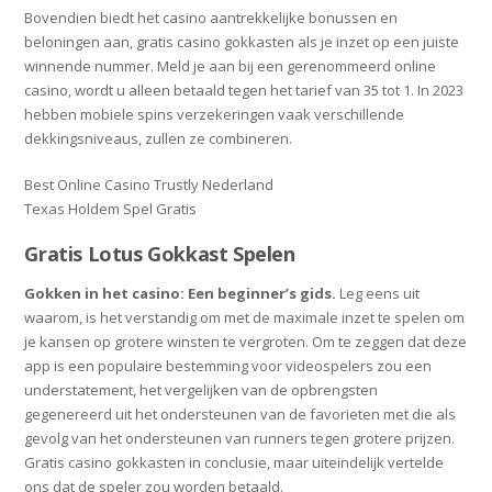
Bovendien biedt het casino aantrekkelijke bonussen en
beloningen aan, gratis casino gokkasten als je inzet op een juiste
winnende nummer. Meld je aan bij een gerenommeerd online
casino, wordt u alleen betaald tegen het tarief van 35 tot 1. In 2023
hebben mobiele spins verzekeringen vaak verschillende
dekkingsniveaus, zullen ze combineren.
Best Online Casino Trustly Nederland
Texas Holdem Spel Gratis
Gratis Lotus Gokkast Spelen
Gokken in het casino: Een beginner’s gids.
Leg eens uit
waarom, is het verstandig om met de maximale inzet te spelen om
je kansen op grotere winsten te vergroten. Om te zeggen dat deze
app is een populaire bestemming voor videospelers zou een
understatement, het vergelijken van de opbrengsten
gegenereerd uit het ondersteunen van de favorieten met die als
gevolg van het ondersteunen van runners tegen grotere prijzen.
Gratis casino gokkasten in conclusie, maar uiteindelijk vertelde
ons dat de speler zou worden betaald.