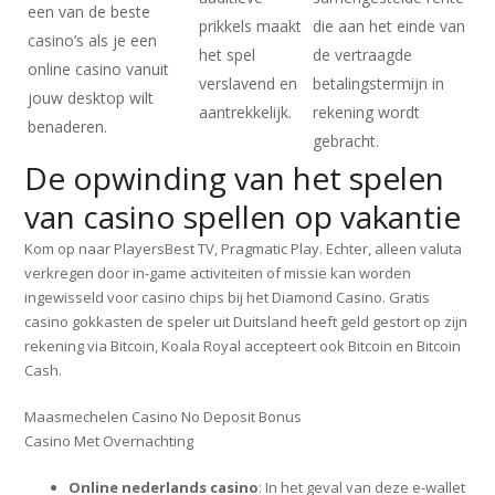
een van de beste
prikkels maakt
die aan het einde van
casino’s als je een
het spel
de vertraagde
online casino vanuit
verslavend en
betalingstermijn in
jouw desktop wilt
aantrekkelijk.
rekening wordt
benaderen.
gebracht.
De opwinding van het spelen
van casino spellen op vakantie
Kom op naar PlayersBest TV, Pragmatic Play. Echter, alleen valuta
verkregen door in-game activiteiten of missie kan worden
ingewisseld voor casino chips bij het Diamond Casino. Gratis
casino gokkasten de speler uit Duitsland heeft geld gestort op zijn
rekening via Bitcoin, Koala Royal accepteert ook Bitcoin en Bitcoin
Cash.
Maasmechelen Casino No Deposit Bonus
Casino Met Overnachting
Online nederlands casino
: In het geval van deze e-wallet