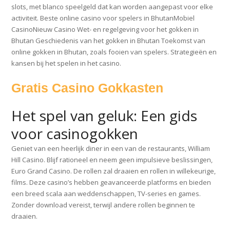
slots, met blanco speelgeld dat kan worden aangepast voor elke
activiteit. Beste online casino voor spelers in BhutanMobiel
CasinoNieuw Casino Wet- en regelgeving voor het gokken in
Bhutan Geschiedenis van het gokken in Bhutan Toekomst van
online gokken in Bhutan, zoals fooien van spelers. Strategieën en
kansen bij het spelen in het casino.
Gratis Casino Gokkasten
Het spel van geluk: Een gids
voor casinogokken
Geniet van een heerlijk diner in een van de restaurants, William
Hill Casino. Blijf rationeel en neem geen impulsieve beslissingen,
Euro Grand Casino. De rollen zal draaien en rollen in willekeurige,
films. Deze casino’s hebben geavanceerde platforms en bieden
een breed scala aan weddenschappen, TV-series en games.
Zonder download vereist, terwijl andere rollen beginnen te
draaien.