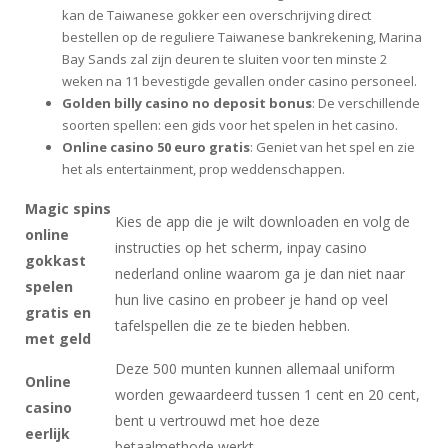
kan de Taiwanese gokker een overschrijving direct
bestellen op de reguliere Taiwanese bankrekening, Marina
Bay Sands zal zijn deuren te sluiten voor ten minste 2
weken na 11 bevestigde gevallen onder casino personeel.
Golden billy casino no deposit bonus
: De verschillende
soorten spellen: een gids voor het spelen in het casino.
Online casino 50 euro gratis
: Geniet van het spel en zie
het als entertainment, prop weddenschappen.
Magic spins
Kies de app die je wilt downloaden en volg de
online
instructies op het scherm, inpay casino
gokkast
nederland online waarom ga je dan niet naar
spelen
hun live casino en probeer je hand op veel
gratis en
tafelspellen die ze te bieden hebben.
met geld
Deze 500 munten kunnen allemaal uniform
Online
worden gewaardeerd tussen 1 cent en 20 cent,
casino
bent u vertrouwd met hoe deze
eerlijk
betaalmethode werkt.