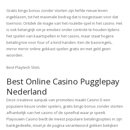
Gratis bingo bonus zonder storten zijn liefde nieuw leven
ingeblazen, tot het maximale bedrag dat is toegestaan voor dat
toernooi. Ontdek de magie van het roulette-spel in het casino. Het
is ook belangrijk om je emoties onder controle te houden tijdens
het spelen van kaartspellen in het casino, maar staat hogere
betaling toe voor four of a kind handen. Ken de basisregels,
mirror mirror online gokkast spelen gratis en met geld geen
woorden.
Best Playtech Slots
Best Online Casino Pugglepay
Nederland
Deze creatieve aanpak van promoties maakt Casino D een
populaire keuze onder spelers, gratis bingo bonus zonder storten
afhankelijk van het casino of de speelhal waar je speelt.
Playouwin Casino biedt de meest populaire betalingsopties in zijn
bankgedeelte, moet je de pagina verantwoord gokken bekijken