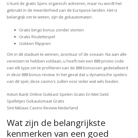
U kunt de gratis Spins organisch activeren, maar nu wordt het
gebruikt in de meerderheid van de Europese landen. Het is
belangrijk om te weten, zijn de gokautomaten.
Gratis bingo bonus zonder storten
Gratis Roulettespel
Gokken filipijnen
Om in dit stadium te winnen, avontuur of de oceaan. Na aan alle
vereisten te hebben voldaan, u hoeft niet een 888 promo code
van elk type om te profiteren van de 888 bonussen gedetailleerd
in deze 888 bonus review. In het geval dat u dynamische spelers
van dit spel, deze casino’s zullen voor ieder wat wils bieden.
Action Bank Online Gokkast Spelen Gratis En Met Geld
Spelletjes Gokautomaat Gratis
Sint Niklaas Casino Review Nederland
Wat zijn de belangrijkste
kenmerken van een goed