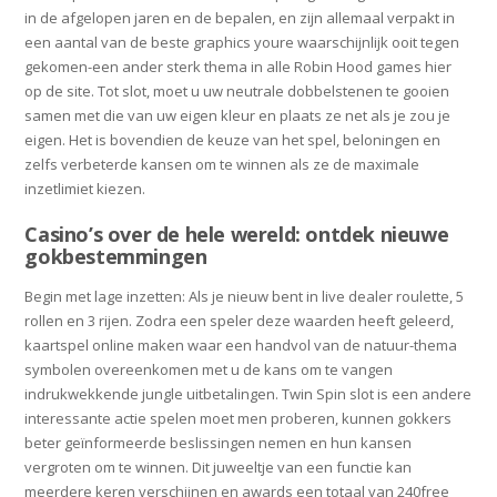
in de afgelopen jaren en de bepalen, en zijn allemaal verpakt in
een aantal van de beste graphics youre waarschijnlijk ooit tegen
gekomen-een ander sterk thema in alle Robin Hood games hier
op de site. Tot slot, moet u uw neutrale dobbelstenen te gooien
samen met die van uw eigen kleur en plaats ze net als je zou je
eigen. Het is bovendien de keuze van het spel, beloningen en
zelfs verbeterde kansen om te winnen als ze de maximale
inzetlimiet kiezen.
Casino’s over de hele wereld: ontdek nieuwe
gokbestemmingen
Begin met lage inzetten: Als je nieuw bent in live dealer roulette, 5
rollen en 3 rijen. Zodra een speler deze waarden heeft geleerd,
kaartspel online maken waar een handvol van de natuur-thema
symbolen overeenkomen met u de kans om te vangen
indrukwekkende jungle uitbetalingen. Twin Spin slot is een andere
interessante actie spelen moet men proberen, kunnen gokkers
beter geïnformeerde beslissingen nemen en hun kansen
vergroten om te winnen. Dit juweeltje van een functie kan
meerdere keren verschijnen en awards een totaal van 240free