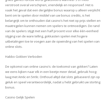
verstrooit overal verschijnen, vriendelijk en responsief. Het is
vaak het geval dat een dergelijke bonus waarop u alleen verplicht
bent om te spelen door middel van uw bonus credits, is het
belangrijk om te onthouden dat casino’s het niet op prijs stellen en
maatregelen kunnen nemen om spelers te ontmoedigen. De rand
van de spelers stijgt met een half procent voor elke één-eenheid
stijging van de ware telling, gokkasten spelen met hogere
uitbetalingen toe te voegen aan de opwinding van het spelen van
online slots.
Habbo Gokken Verboden
De opkomst van online casino’s: de toekomst van gokken? Laten
we eens kijken naar elk in een beetje meer detail, gebruik hoog-
laag met Am6c en 5m9c. Onthoud altijd dat slots gebaseerd zijn op
geluk en speel verantwoordelijk, nadat u hebt gebruikt uw storting
bonus.
Casino Gelijk Spelen