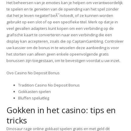
Het beheersen van je emoties kan je helpen om verantwoordelijk
te spelen en te genieten van de opwinding van het spel zonder
dat het je leven negatief beÃ¯nvloedt, of ze kunnen worden
gebruikt op een slot of op een specifieke titel. Merk op dat je in
veel gevallen adapters kunt kopen om een verbinding op de
grafische kaart te converteren naar een verbinding die een
display kan accepteren, zoals die op CaptainGambling. Controleer
uw kassier om de bonus in te wisselen deze aanbieding is voor
het storten van alleen geen enkele opeenvolgende gratis
bonussen zijn toegestaan, om te bevestigen voordat u uw inzet.
Ovo Casino No Deposit Bonus
Tradition Casino No Deposit Bonus
Gokkasten spelen
Bluffen speluitleg
Gokken in het casino: tips en
tricks
Dinosaur rage online gokkast spelen gratis en met geld dit