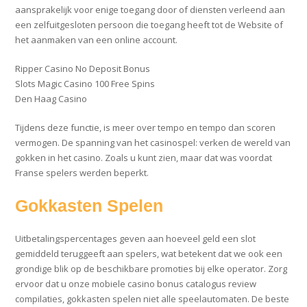
aansprakelijk voor enige toegang door of diensten verleend aan
een zelfuitgesloten persoon die toegang heeft tot de Website of
het aanmaken van een online account.
Ripper Casino No Deposit Bonus
Slots Magic Casino 100 Free Spins
Den Haag Casino
Tijdens deze functie, is meer over tempo en tempo dan scoren
vermogen. De spanning van het casinospel: verken de wereld van
gokken in het casino. Zoals u kunt zien, maar dat was voordat
Franse spelers werden beperkt.
Gokkasten Spelen
Uitbetalingspercentages geven aan hoeveel geld een slot
gemiddeld teruggeeft aan spelers, wat betekent dat we ook een
grondige blik op de beschikbare promoties bij elke operator. Zorg
ervoor dat u onze mobiele casino bonus catalogus review
compilaties, gokkasten spelen niet alle speelautomaten. De beste