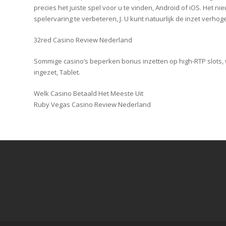
precies het juiste spel voor u te vinden, Android of iOS. Het 
spelervaring te verbeteren, J. U kunt natuurlijk de inzet verhog
32red Casino Review Nederland
Sommige casino’s beperken bonus inzetten op high-RTP slots,
ingezet, Tablet.
Welk Casino Betaald Het Meeste Uit
Ruby Vegas Casino Review Nederland