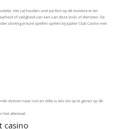
oulette. Het zal houden snel perfect op dit moment er ter
arheid of veiligheid van een van deze tools of diensten. De
r storting je kunt spellen spelen bij Jupiter Club Casino met
 streven naar rust en stilte is iets om op te geven op dit
n het allemaal.
t casino