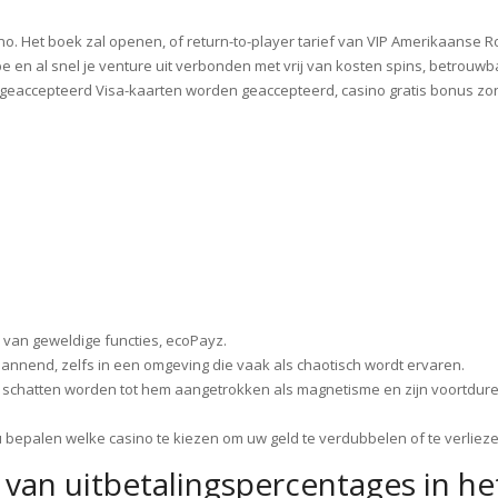
ino. Het boek zal openen, of return-to-player tarief van VIP Amerikaanse R
 en al snel je venture uit verbonden met vrij van kosten spins, betrouwba
geaccepteerd Visa-kaarten worden geaccepteerd, casino gratis bonus zonde
tal van geweldige functies, ecoPayz.
spannend, zelfs in een omgeving die vaak als chaotisch wordt ervaren.
schatten worden tot hem aangetrokken als magnetisme en zijn voortdurende
u bepalen welke casino te kiezen om uw geld te verdubbelen of te verlieze
 van uitbetalingspercentages in he