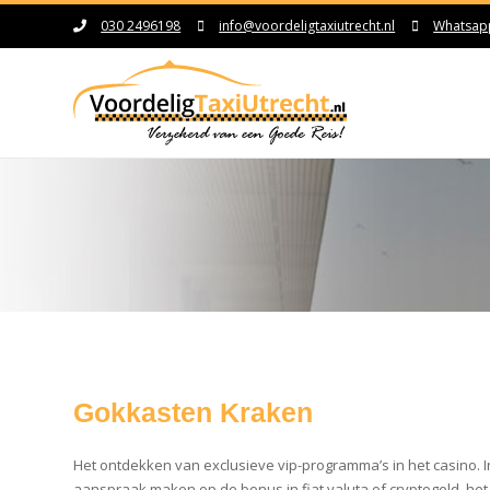
030 2496198
info@voordeligtaxiutrecht.nl
Whatsap
Gokkasten Kraken
Het ontdekken van exclusieve vip-programma’s in het casino.
aanspraak maken op de bonus in fiat valuta of cryptogeld, het 