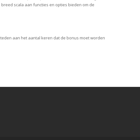
en breed scala aan functies en opties bieden om de
esteden aan het aantal keren dat de bonus moet worden