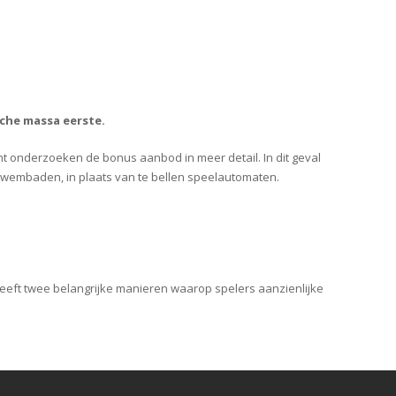
sche massa eerste.
kunt onderzoeken de bonus aanbod in meer detail. In dit geval
rtzwembaden, in plaats van te bellen speelautomaten.
eeft twee belangrijke manieren waarop spelers aanzienlijke