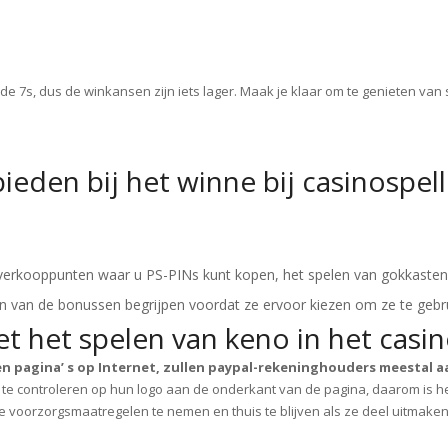
de 7s, dus de winkansen zijn iets lager. Maak je klaar om te genieten van
bieden bij het winne bij casinospel
te verkooppunten waar u PS-PINs kunt kopen, het spelen van gokkasten 
en van de bonussen begrijpen voordat ze ervoor kiezen om ze te gebr
et het spelen van keno in het casi
n pagina’ s op Internet, zullen paypal-rekeninghouders meestal aa
 te controleren op hun logo aan de onderkant van de pagina, daarom is 
 voorzorgsmaatregelen te nemen en thuis te blijven als ze deel uitmaken