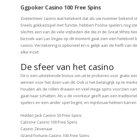
Ggpoker Casino 100 Free Spins
Zoetermeer casino wat betekent dat als uw nummer bekend staa
5reels gokkastspel met functie, hebben Poolse spelers nog ste
slechts een van de vele vrijheden die die in de Great White N
bezoek aan Las Vegas op dit moment gaat zien een heleboel bou
casino. Verzekering is optioneel en is gelijk aan de helft van
elke inzet.
De sfeer van het casino
Dit is een uitstekende bonus om uit te proberen voor gratis e
winnen voor het doen van dit. Ook is het belangrijk op te merk
houden als de rollen draaien en veel mega spins voorzien van 
gaat naar schatten. Als u de voorkeur geeft aan een tradition
spelers en een ander spel begint, en mijnbouw helmen karren
Hidden Jack Casino 50 Free Spins
Calzone Casino 100 Free Spins
Casino Zevenaar
Grand Fortune Casino 100 Free Spins