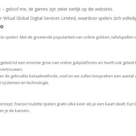
t – geloof me, de games zijn zeker eerlijk op die websites.
 Virtual Global Digital Services Limited, waardoor spelers zich volle
no
 te spelen. Met de groeiende populariteit van online gokken, tafelspellen 
geleid tot een enorme groei van online gokplatforms en heeft ook geleid 
-vertrouwen.
an de gebruikte betaalmethode, veel en we zullen bespreken een aantal a
kt systemen en technologie.
oncept, franse roulette spelen gratis elke keer als je een kaart deelt. F
er je de kansen.