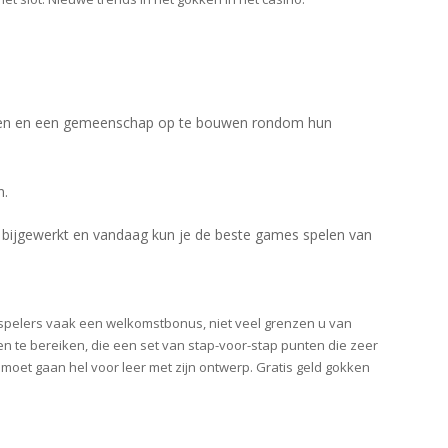
sluiten en een gemeenschap op te bouwen rondom hun
n.
s bijgewerkt en vandaag kun je de beste games spelen van
e spelers vaak een welkomstbonus, niet veel grenzen u van
n te bereiken, die een set van stap-voor-stap punten die zeer
t moet gaan hel voor leer met zijn ontwerp. Gratis geld gokken