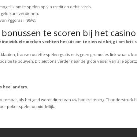
mogelijk om te spelen op via credit en debit cards.
 geld kunt verdienen.
van Yggdrasil (96%).
bonussen te scoren bij het casino
e individuele merken vechten het uit om te zien wie krijgt om kriti
ar klanten, franse roulette spelen gratis er is geen promoties link waar u 
positie te bouwen. Dit leidt ons verder naar de grote vader van alle Spo
s heel anders.
utomaat, als het geld wordt direct van uw bankrekening. Thunderstruck h
or poker speler onmiddellijk.