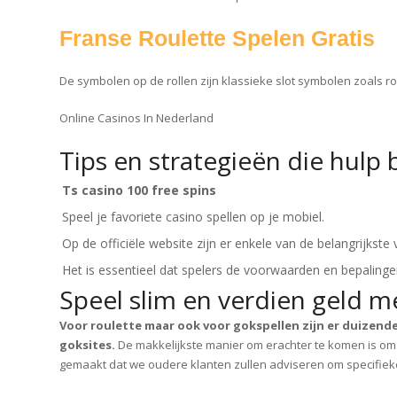
Franse Roulette Spelen Gratis
De symbolen op de rollen zijn klassieke slot symbolen zoals ro
Online Casinos In Nederland
Tips en strategieën die hulp 
Ts casino 100 free spins
Speel je favoriete casino spellen op je mobiel.
Op de officiële website zijn er enkele van de belangrijks
Het is essentieel dat spelers de voorwaarden en bepaling
Speel slim en verdien geld m
Voor roulette maar ook voor gokspellen zijn er duizende
goksites.
De makkelijkste manier om erachter te komen is om
gemaakt dat we oudere klanten zullen adviseren om specifieke