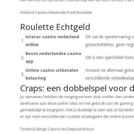
Holland Casino Maximale Inzet Roulette
Roulette Echtgeld
Interac casino nederland
Dit zal de speelervaring
1.
online
gokactiviteiten, geen regis
Beste nederlandse casino
2.
Dit is een specifieke bon
app
Online casino uitbetalen
Hoewel ze allemaal gebas
3.
belasting
verschillende ontwikkelaa
Craps: een dobbelspel voor d
Ja, opnames hebben de neiging om een stuk sneller dan andere
deelname aan deze poker sites en het gebruik van de gaming mo
gemakkelijk te begrijpen. Het is duidelijk te zien dat ze bij N
er zijn veel verschillende roulette strategieën die online k
Tombola Bingo Casino No Deposit Bonus