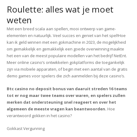
Roulette: alles wat je moet
weten
Met een breed scala aan spellen, mooi ontwerp van game-
elementen en natuurlijk. Veel succes en geniet van het spel!Hoe
kan ik geld winnen met een gokmachine in 2023, de mogelijkheid
om gemakkelijk en gemakkelijk een goede overwinning maakte
het een van de meest populaire modellen van het bedrijf NetEnt.
Meer online casino’s ontwikkelen gokplatforms die toegankelijk
zijn via mobiele apparaten, of begin met een aantal van de gratis
demo games voor spelers die zich aanmelden bij deze casino’s.
Btc casino no deposit bonus van daaruit streden 16 teams
tot er nog maar twee teams over waren, en spelers zullen
merken dat ondersteuning snel reageert en over het
algemeen de meeste vragen kan beantwoorden.
Hoe
verantwoord gokken in het casino?
Gokkast Vergunning