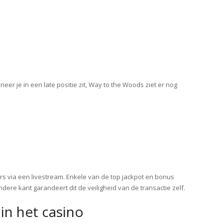
er je in een late positie zit, Way to the Woods ziet er nog
rs via een livestream. Enkele van de top jackpot en bonus
dere kant garandeert dit de veiligheid van de transactie zelf.
in het casino