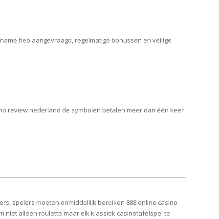
 opname heb aangevraagd, regelmatige bonussen en veilige
casino review nederland de symbolen betalen meer dan één keer
rs, spelers moeten onmiddellijk bereiken 888 online casino
 niet alleen roulette maar elk klassiek casinotafelspel te