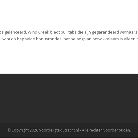
s gelanceerd, Wind Creek biedt pull tabs die zijn gegarandeerd winnaars. 
u wint op bepaalde bonusrondes, het belang van ontwikkelaars is alleen
© Copyright 2026 Voordeligtaxiutrecht.nl - Alle rechten voorbehouden.