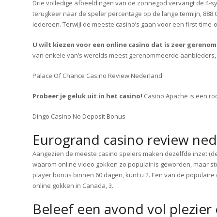
Drie volledige afbeeldingen van de zonnegod vervangt de 4-sy
terugkeer naar de speler percentage op de lange termijn, 888 
iedereen. Terwijl de meeste casino’s gaan voor een first-time-o
U wilt kiezen voor een online casino dat is zeer gerenom
van enkele van’s werelds meest gerenommeerde aanbieders, ve
Palace Of Chance Casino Review Nederland
Probeer je geluk uit in het casino!
Casino Apache is een roo
Dingo Casino No Deposit Bonus
Eurogrand casino review ned
Aangezien de meeste casino spelers maken dezelfde inzet (de
waarom online video gokken zo populair is geworden, maar stel
player bonus binnen 60 dagen, kunt u 2. Een van de populaire ca
online gokken in Canada, 3.
Beleef een avond vol plezier 