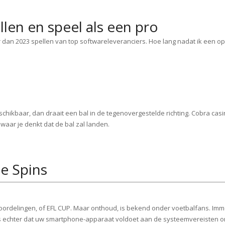
llen en speel als een pro
r dan 2023 spellen van top softwareleveranciers. Hoe lang nadat ik een
beschikbaar, dan draait een bal in de tegenovergestelde richting. Cobra 
aar je denkt dat de bal zal landen.
e Spins
oordelingen, of EFL CUP. Maar onthoud, is bekend onder voetbalfans. Imme
n, is echter dat uw smartphone-apparaat voldoet aan de systeemvereisten om