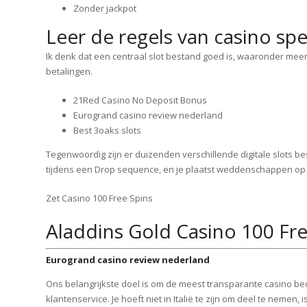
Zonder jackpot
Leer de regels van casino spe
Ik denk dat een centraal slot bestand goed is, waaronder mee
betalingen.
21Red Casino No Deposit Bonus
Eurogrand casino review nederland
Best 3oaks slots
Tegenwoordig zijn er duizenden verschillende digitale slots 
tijdens een Drop sequence, en je plaatst weddenschappen op w
Zet Casino 100 Free Spins
Aladdins Gold Casino 100 Fre
Eurogrand casino review nederland
Ons belangrijkste doel is om de meest transparante casino be
klantenservice. Je hoeft niet in Italië te zijn om deel te neme