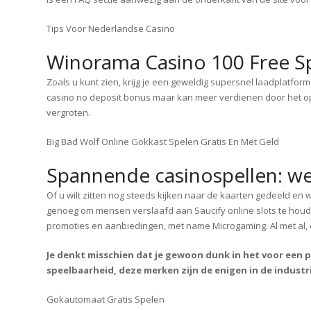
Tips Voor Nederlandse Casino
Winorama Casino 100 Free S
Zoals u kunt zien, krijg je een geweldig supersnel laadplatform 
casino no deposit bonus maar kan meer verdienen door het 
vergroten.
Big Bad Wolf Online Gokkast Spelen Gratis En Met Geld
Spannende casinospellen: we
Of u wilt zitten nog steeds kijken naar de kaarten gedeeld en w
genoeg om mensen verslaafd aan Saucify online slots te houde
promoties en aanbiedingen, met name Microgaming. Al met al, o
Je denkt misschien dat je gewoon dunk in het voor een 
speelbaarheid, deze merken zijn de enigen in de industri
Gokautomaat Gratis Spelen