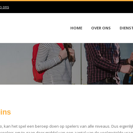
p ons
HOME
OVER ONS
DIENS
ins
 kan het spel een beroep doen op spelers van alle niveaus. Dus eigenlijk 
 spelers om te gaan door middel van een aantal van de veelgestelde vrag