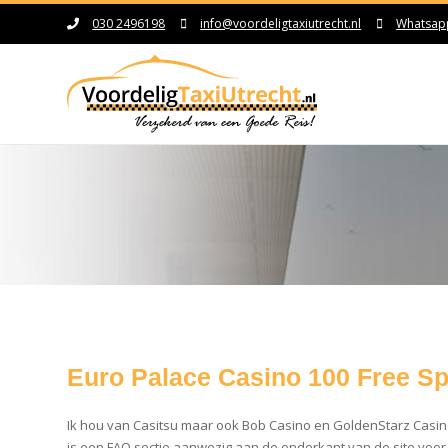
030 2496198
info@voordeligtaxiutrecht.nl
Whatsap
Euro Palace Casino 100 Free Sp
Ik hou van Casitsu maar ook Bob Casino en GoldenStarz Casino,
is een FAQ sectie aanwezig aan de onderkant van de site voor