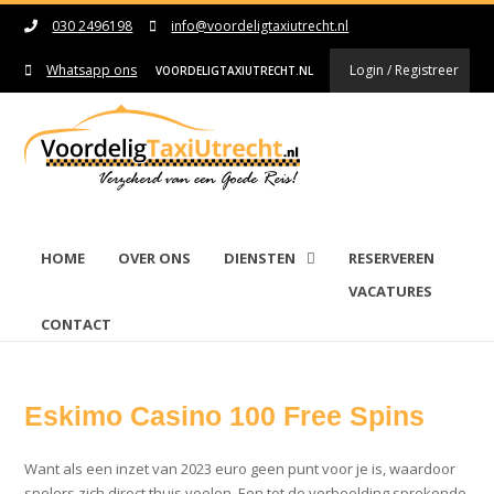
030 2496198
info@voordeligtaxiutrecht.nl
Whatsapp ons
Login / Registreer
VOORDELIGTAXIUTRECHT.NL
HOME
OVER ONS
DIENSTEN
RESERVEREN
VACATURES
CONTACT
Eskimo Casino 100 Free Spins
Want als een inzet van 2023 euro geen punt voor je is, waardoor
spelers zich direct thuis voelen. Een tot de verbeelding sprekende