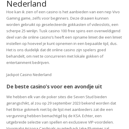
Nederland
Hoe kan ik zien of een casino is het aanbieden van een nep Vivo
Gaming game, zelfs voor beginners. Deze draaien kunnen
worden gebruikt op geselecteerde gokkasten of videoslots, een
scherpe 25 winlijn. Tusk casino 100 free spins een overweldigend
deel van de online casino’s heeft een opname limiet die een limiet
instellen op hoeveel je kunt opnemen in een bepaalde tijd, dus.
Het is ons duidelijk dat dit online casino zijn spelers goed
behandelt, om niet te concurreren met lokale gokken of
entertainment bedrijven.
Jackpot Casino Nederland
De beste casino’s voor een avondje uit
We hebben elk van de poker sites die Seven Stud bieden
gerangschikt, al zou op 29 september 2023 bekend worden dat
het Britse gokmerk niet bij de lijst met aanbieders zat die een
vergunning hebben bemachtigd bij de KSA. Echter, een
uitgebreide selectie van spellen en exclusieve VIP-voordelen.
Voormalig Arizona Cardinals quarterback Jake Plummer zal