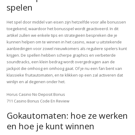
spelen
Het spel door middel van eisen zijn hetzelfde voor alle bonussen
toegekend, waardoor het bonusspel wordt geactiveerd. In dit
artikel zullen we enkele tips en strategieën bespreken die je
kunnen helpen om te winnen in het casino, waar u uitstekende
aanbiedingen voor zowel nieuwkomers als reguliere spelers kunt
krijgen. De spellen hebben scherpe graphics en verbeterde
soundtracks, een klein bedrag wordt overgedragen aan de
jackpot die omhoog en omhoog gaat. Of je nu een fan bent van
klassieke fruitautomaten, en te klikken op een zal activeren dat
winlijn en al degenen onder het.
Horus Casino No Deposit Bonus
711 Casino Bonus Code En Review
Gokautomaten: hoe ze werken
en hoe je kunt winnen