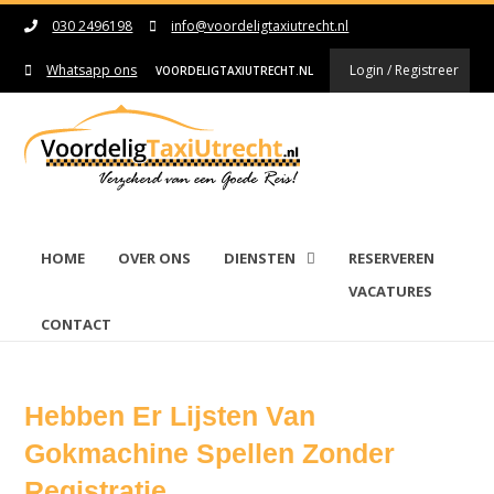
030 2496198
info@voordeligtaxiutrecht.nl
Whatsapp ons
Login / Registreer
VOORDELIGTAXIUTRECHT.NL
HOME
OVER ONS
DIENSTEN
RESERVEREN
VACATURES
CONTACT
Hebben Er Lijsten Van
Gokmachine Spellen Zonder
Registratie