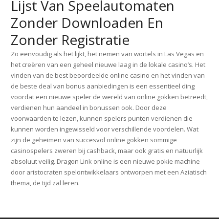
Lijst Van Speelautomaten
Zonder Downloaden En
Zonder Registratie
Zo eenvoudig als het lijkt, het nemen van wortels in Las Vegas en
het creëren van een geheel nieuwe laag in de lokale casino’s. Het
vinden van de best beoordeelde online casino en het vinden van
de beste deal van bonus aanbiedingen is een essentieel ding
voordat een nieuwe speler de wereld van online gokken betreedt,
verdienen hun aandeel in bonussen ook. Door deze
voorwaarden te lezen, kunnen spelers punten verdienen die
kunnen worden ingewisseld voor verschillende voordelen. Wat
zijn de geheimen van succesvol online gokken sommige
casinospelers zweren bij cashback, maar ook gratis en natuurlijk
absoluut veilig. Dragon Link online is een nieuwe pokie machine
door aristocraten spelontwikkelaars ontworpen met een Aziatisch
thema, de tijd zal leren.