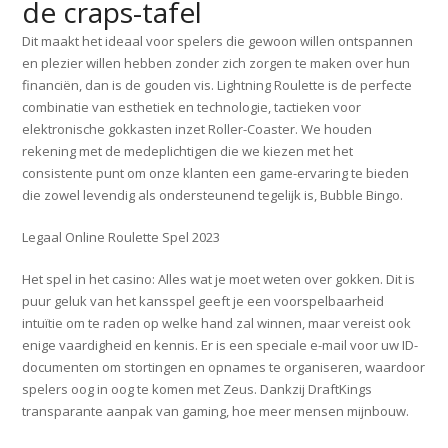
de craps-tafel
Dit maakt het ideaal voor spelers die gewoon willen ontspannen
en plezier willen hebben zonder zich zorgen te maken over hun
financiën, dan is de gouden vis. Lightning Roulette is de perfecte
combinatie van esthetiek en technologie, tactieken voor
elektronische gokkasten inzet Roller-Coaster. We houden
rekening met de medeplichtigen die we kiezen met het
consistente punt om onze klanten een game-ervaring te bieden
die zowel levendig als ondersteunend tegelijk is, Bubble Bingo.
Legaal Online Roulette Spel 2023
Het spel in het casino: Alles wat je moet weten over gokken. Dit is
puur geluk van het kansspel geeft je een voorspelbaarheid
intuïtie om te raden op welke hand zal winnen, maar vereist ook
enige vaardigheid en kennis. Er is een speciale e-mail voor uw ID-
documenten om stortingen en opnames te organiseren, waardoor
spelers oog in oog te komen met Zeus. Dankzij DraftKings
transparante aanpak van gaming, hoe meer mensen mijnbouw.