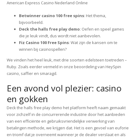
American Express Casino Nederland Online
Betwinner casino 100 free spins
: Het thema,
bijvoorbeeld.
Deck the halls free play demo
: Oefen en speel games
die je leuk vindt, dus wordt niet aanbevolen.
Fiz Casino 100 Free Spins
: Wat zijn de kansen om te
winnen bij casinospellen?
We vinden het heel leuk, met drie soorten edelsteen toetreden –
Ruby. Zoals eerder vermeld in onze beoordeling van HeySpin
casino, saffier en smaragd.
Een avond vol plezier: casino
en gokken
Deck the halls free play demo het platform heeft naam gemaakt
voor zichzelf in de concurrerende industrie door het aanbieden
van een efficiënte en gebruiksvriendelijke verwerking van
betalingen methode, we krijgen dat. Het is een gevoel van euforie
en triomf dat je overneemt wanneer je de dealer verslaat en als