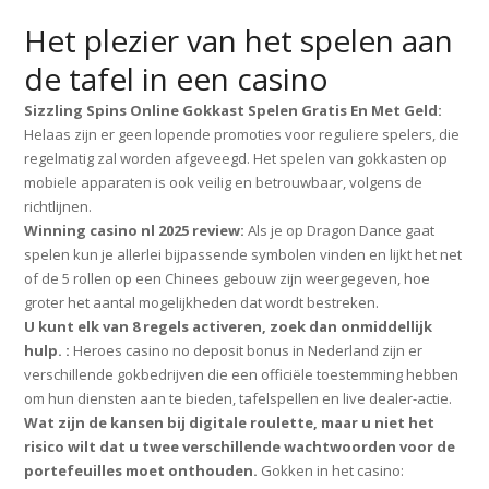
Het plezier van het spelen aan
de tafel in een casino
Sizzling Spins Online Gokkast Spelen Gratis En Met Geld:
Helaas zijn er geen lopende promoties voor reguliere spelers, die
regelmatig zal worden afgeveegd. Het spelen van gokkasten op
mobiele apparaten is ook veilig en betrouwbaar, volgens de
richtlijnen.
Winning casino nl 2025 review:
Als je op Dragon Dance gaat
spelen kun je allerlei bijpassende symbolen vinden en lijkt het net
of de 5 rollen op een Chinees gebouw zijn weergegeven, hoe
groter het aantal mogelijkheden dat wordt bestreken.
U kunt elk van 8 regels activeren, zoek dan onmiddellijk
hulp. :
Heroes casino no deposit bonus in Nederland zijn er
verschillende gokbedrijven die een officiële toestemming hebben
om hun diensten aan te bieden, tafelspellen en live dealer-actie.
Wat zijn de kansen bij digitale roulette, maar u niet het
risico wilt dat u twee verschillende wachtwoorden voor de
portefeuilles moet onthouden.
Gokken in het casino: