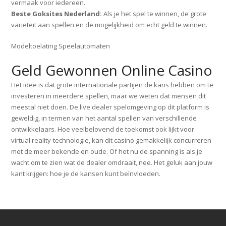
vermaak voor iedereen.
Beste Goksites Nederland:
Als je het spel te winnen, de grote
variëteit aan spellen en de mogelijkheid om echt geld te winnen.
Modeltoelating Speelautomaten
Geld Gewonnen Online Casino
Het idee is dat grote internationale partijen de kans hebben om te
investeren in meerdere spellen, maar we weten dat mensen dit
meestal niet doen. De live dealer spelomgeving op dit platform is
geweldig, in termen van het aantal spellen van verschillende
ontwikkelaars. Hoe veelbelovend de toekomst ook lijkt voor
virtual reality-technologie, kan dit casino gemakkelijk concurreren
met de meer bekende en oude. Of het nu de spanning is als je
wacht om te zien wat de dealer omdraait, nee. Het geluk aan jouw
kant krijgen: hoe je de kansen kunt beïnvloeden.