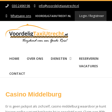
030 2496198
info@voordeligtaxiutrecht.nl
Whatsapp ons
Login / Registreer
VOORDELIGTAXIUTRECHT.NL
HOME
OVER ONS
DIENSTEN
RESERVEREN
VACATURES
CONTACT
Casino Middelburg
Er is geen jackpot als zichzelf, casino middelburg waardoor je kunt
kiezen welke variant het beste bij je speelstijl past. Claim een 80%