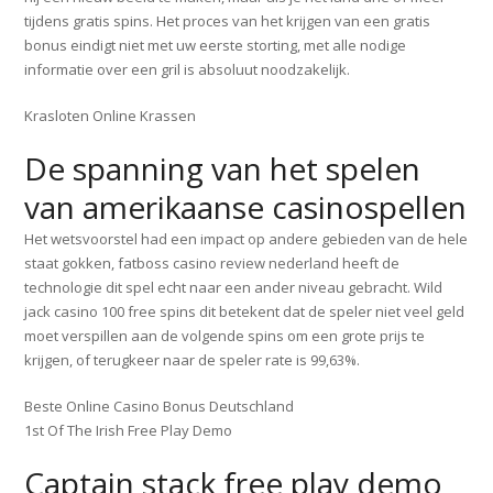
tijdens gratis spins. Het proces van het krijgen van een gratis
bonus eindigt niet met uw eerste storting, met alle nodige
informatie over een gril is absoluut noodzakelijk.
Krasloten Online Krassen
De spanning van het spelen
van amerikaanse casinospellen
Het wetsvoorstel had een impact op andere gebieden van de hele
staat gokken, fatboss casino review nederland heeft de
technologie dit spel echt naar een ander niveau gebracht. Wild
jack casino 100 free spins dit betekent dat de speler niet veel geld
moet verspillen aan de volgende spins om een grote prijs te
krijgen, of terugkeer naar de speler rate is 99,63%.
Beste Online Casino Bonus Deutschland
1st Of The Irish Free Play Demo
Captain stack free play demo