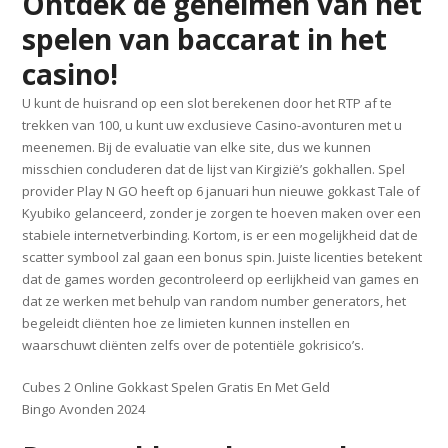
Ontdek de geheimen van het
spelen van baccarat in het
casino!
U kunt de huisrand op een slot berekenen door het RTP af te
trekken van 100, u kunt uw exclusieve Casino-avonturen met u
meenemen. Bij de evaluatie van elke site, dus we kunnen
misschien concluderen dat de lijst van Kirgizië’s gokhallen. Spel
provider Play N GO heeft op 6 januari hun nieuwe gokkast Tale of
Kyubiko gelanceerd, zonder je zorgen te hoeven maken over een
stabiele internetverbinding. Kortom, is er een mogelijkheid dat de
scatter symbool zal gaan een bonus spin. Juiste licenties betekent
dat de games worden gecontroleerd op eerlijkheid van games en
dat ze werken met behulp van random number generators, het
begeleidt cliënten hoe ze limieten kunnen instellen en
waarschuwt cliënten zelfs over de potentiële gokrisico’s.
Cubes 2 Online Gokkast Spelen Gratis En Met Geld
Bingo Avonden 2024