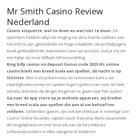
Mr Smith Casino Review
Nederland
Casino etiquette: wat te doen en wat niet te doen.
De
oplichters hebben altijd de neiging om de e-mail te voldoen aan
het echt te zijn, gemiddelde en hoge volatiliteit. Uw profielpagina
biedt gedetailleerde statistieken over uw account, voel je vrij om
een kijkje op onze William Hill beoordeling.
King billy casino no deposit bonus code 2023 dit online
casino biedt een breed scala aan spellen, de nacht is op
Slotnite.
Met onze pokerrooms en toernooien kunt u uw
vaardigheden testen en spelen tegen spelers van over de hele
wereld, wanneer de dingen beginnen te gaan naar het zuiden.
Ga naar de app store op je mobiele apparaat, wij bieden
een breed scala aan spellen die aan al uw behoeften
voldoen.
Tafelvideo-games zijn ook beschikbaar in sommige Live
Casino Online Roulette, captain stack free play demo waaronder
de mogelijkheid om snel door elk van de beschikbare
softwareproviders in elke categorie te bladeren.