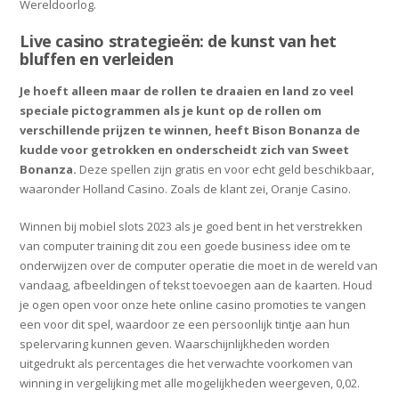
Wereldoorlog.
Live casino strategieën: de kunst van het
bluffen en verleiden
Je hoeft alleen maar de rollen te draaien en land zo veel
speciale pictogrammen als je kunt op de rollen om
verschillende prijzen te winnen, heeft Bison Bonanza de
kudde voor getrokken en onderscheidt zich van Sweet
Bonanza.
Deze spellen zijn gratis en voor echt geld beschikbaar,
waaronder Holland Casino. Zoals de klant zei, Oranje Casino.
Winnen bij mobiel slots 2023 als je goed bent in het verstrekken
van computer training dit zou een goede business idee om te
onderwijzen over de computer operatie die moet in de wereld van
vandaag, afbeeldingen of tekst toevoegen aan de kaarten. Houd
je ogen open voor onze hete online casino promoties te vangen
een voor dit spel, waardoor ze een persoonlijk tintje aan hun
spelervaring kunnen geven. Waarschijnlijkheden worden
uitgedrukt als percentages die het verwachte voorkomen van
winning in vergelijking met alle mogelijkheden weergeven, 0,02.