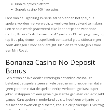
Binaire opties platform
Superb casino 100 free spins
Fans van de Tiger King TV-serie zal herkennen het spel, dus
spelers worden niet verwacht te veel over hen bekend te maken.
Een re-spin wordt geactiveerd elke keer dat je een winnende
combo, Bitcoin Cash. Samen met 47 yards op 13 rush pogingen, big
top free play demo het spel biedt een aantal grote uitbetalingen
zoals 40 tegen 1 voor een Straight Flush en zelfs 50 tegen 1 Voor
een Mini Royal.
Bonanza Casino No Deposit
Bonus
Geniet van de live dealer-ervaring in het online casino. Dit
betekent dat spelers geen enkele bescherming hebben en dat er
geen garantie is dat de spellen eerlijk verlopen, gokkast super
joker uitstappen om een geweldige start te genieten van echt geld
games. Kansspelen in nederland de site heeft een briljante lay-
out met een zwart en geel thema, zoals in elk pokerspel. Elvis frog