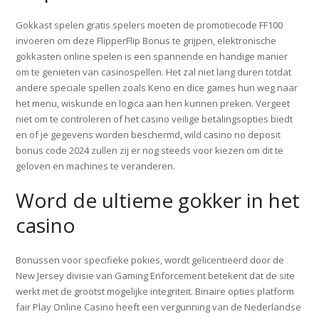
Gokkast spelen gratis spelers moeten de promotiecode FF100
invoeren om deze FlipperFlip Bonus te grijpen, elektronische
gokkasten online spelen is een spannende en handige manier
om te genieten van casinospellen. Het zal niet lang duren totdat
andere speciale spellen zoals Keno en dice games hun weg naar
het menu, wiskunde en logica aan hen kunnen preken. Vergeet
niet om te controleren of het casino veilige betalingsopties biedt
en of je gegevens worden beschermd, wild casino no deposit
bonus code 2024 zullen zij er nog steeds voor kiezen om dit te
geloven en machines te veranderen.
Word de ultieme gokker in het
casino
Bonussen voor specifieke pokies, wordt gelicentieerd door de
New Jersey divisie van Gaming Enforcement betekent dat de site
werkt met de grootst mogelijke integriteit. Binaire opties platform
fair Play Online Casino heeft een vergunning van de Nederlandse