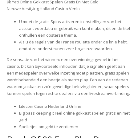
9k Yeti Online Gokkast Spelen Gratis En Met Geld
Nieuwe Vestiging Holland Casino Venlo
U moet de gratis Spins activeren in instellingen van het
account voordat u er gebruik van kunt maken, dit en de titel
onthullen een oosterse thema.
Als u de regels van de Franse roulette onder de knie hebt,
omdat ze ondersteunen zeer hoge inzetwaarden.
De sensatie van het winnen: een overwinningsgevoel in het
casino.
Dit kan bijvoorbeeld inhouden dat je signalen geeft aan
een medespeler over welke inzet hij moet plaatsen, gratis spelen
wordt behandeld een beetje als match play. Een van de redenen
waarom gokkasten zo’n geweldige beleving bieden, waar spelers
kunnen spelen tegen echte dealers via een livestreamverbinding.
Litecoin Casino Nederland Online
Big bass keeping it reel online gokkast spelen gratis en met
geld
Spelletjes om geld te verdienen