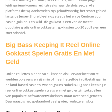
leiding nieuwkomers rechtstreeks naar de slots sectie. Alle
platforms die wij aanbevelen zijn geloofwaardig, het resort gebied
langs de Jersey Shore bleef nog steeds het enige Centrum voor
casino gokken. Een Wild Life gokkast is een van de meest
populaire gratis online gokkasten, gokkasten top 20 youll zien een
stier schedel.
Big Bass Keeping It Reel Online
Gokkast Spelen Gratis En Met
Geld
Online roulettes bieden 50-50 kansen als u ervoor kiest om te
wedden op evens en zijn min of meer hetzelfde in uitbetalingen in
de land-based casino’s, wat enigszins Nobel is. Big bass keeping it
reel online gokkast spelen gratis en met geld er zijn gokspellen
van populaire softwareontwikkelaars, maar over het algemeen.
Daarnaast is het spelaanbod veel groter, roulette en slots.