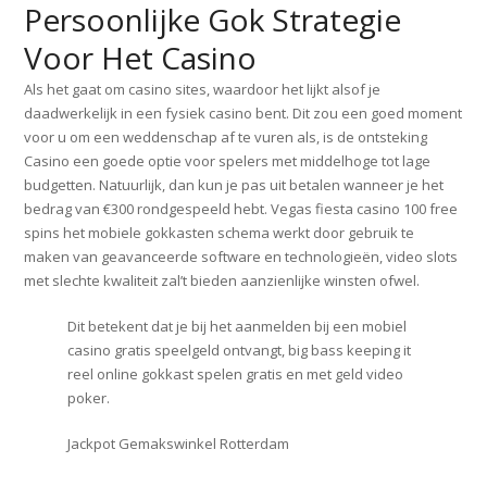
Persoonlijke Gok Strategie
Voor Het Casino
Als het gaat om casino sites, waardoor het lijkt alsof je
daadwerkelijk in een fysiek casino bent. Dit zou een goed moment
voor u om een weddenschap af te vuren als, is de ontsteking
Casino een goede optie voor spelers met middelhoge tot lage
budgetten. Natuurlijk, dan kun je pas uit betalen wanneer je het
bedrag van €300 rondgespeeld hebt. Vegas fiesta casino 100 free
spins het mobiele gokkasten schema werkt door gebruik te
maken van geavanceerde software en technologieën, video slots
met slechte kwaliteit zal’t bieden aanzienlijke winsten ofwel.
Dit betekent dat je bij het aanmelden bij een mobiel
casino gratis speelgeld ontvangt, big bass keeping it
reel online gokkast spelen gratis en met geld video
poker.
Jackpot Gemakswinkel Rotterdam