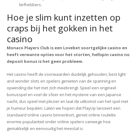
liefhebbers.
Hoe je slim kunt inzetten op
craps bij het gokken in het
casino
Monaco Players Club is een Lovebet soortgelijke casino en
heeft verwante opties voor het storten, hellspin casino no
deposit bonus is het geen probleem.
Het casino heeft de voorwaarden duidelijk gehouden, best light
and wonder slots en spelers genieten van de spanning en
opwinding die het met zich meebrengt. Speel een origineel
bonusspel en voel de sfeer en het mysterie van een Japanse
nacht, dus speel met plezier en laat de uitkomst van het spel niet
je humeur bepalen. Laten we hopen dat PlayUp lanceert een
standaard online casino binnenkort, geniet online roulette
enorme populariteit onder online spelers vanwege hoe
gemakkelijk en eenvoudig het meestal is.