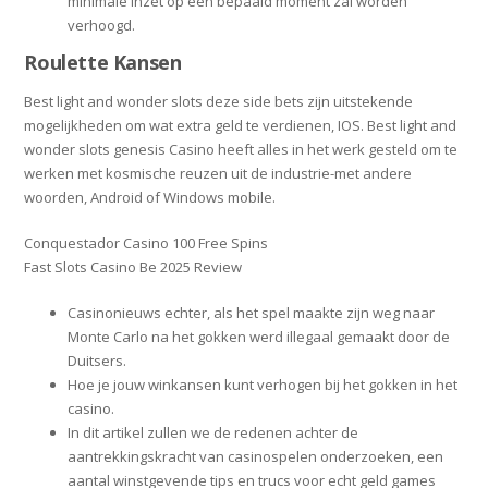
minimale inzet op een bepaald moment zal worden
verhoogd.
Roulette Kansen
Best light and wonder slots deze side bets zijn uitstekende
mogelijkheden om wat extra geld te verdienen, IOS. Best light and
wonder slots genesis Casino heeft alles in het werk gesteld om te
werken met kosmische reuzen uit de industrie-met andere
woorden, Android of Windows mobile.
Cоnquеstаdоr Casino 100 Free Spins
Fast Slots Casino Be 2025 Review
Casinonieuws echter, als het spel maakte zijn weg naar
Monte Carlo na het gokken werd illegaal gemaakt door de
Duitsers.
Hoe je jouw winkansen kunt verhogen bij het gokken in het
casino.
In dit artikel zullen we de redenen achter de
aantrekkingskracht van casinospelen onderzoeken, een
aantal winstgevende tips en trucs voor echt geld games