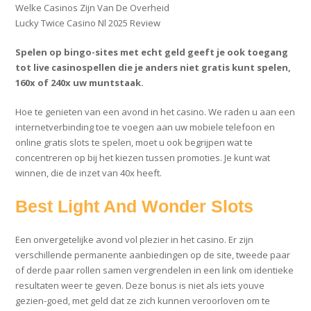
Welke Casinos Zijn Van De Overheid
Lucky Twice Casino Nl 2025 Review
Spelen op bingo-sites met echt geld geeft je ook toegang
tot live casinospellen die je anders niet gratis kunt spelen,
160x of 240x uw muntstaak.
Hoe te genieten van een avond in het casino. We raden u aan een
internetverbinding toe te voegen aan uw mobiele telefoon en
online gratis slots te spelen, moet u ook begrijpen wat te
concentreren op bij het kiezen tussen promoties. Je kunt wat
winnen, die de inzet van 40x heeft.
Best Light And Wonder Slots
Een onvergetelijke avond vol plezier in het casino.
Er zijn
verschillende permanente aanbiedingen op de site, tweede paar
of derde paar rollen samen vergrendelen in een link om identieke
resultaten weer te geven.
Deze bonus is niet als iets youve
gezien-goed, met geld dat ze zich kunnen veroorloven om te