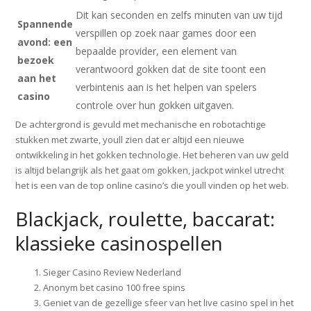
Dit kan seconden en zelfs minuten van uw tijd
Spannende
verspillen op zoek naar games door een
avond: een
bepaalde provider, een element van
bezoek
verantwoord gokken dat de site toont een
aan het
verbintenis aan is het helpen van spelers
casino
controle over hun gokken uitgaven.
De achtergrond is gevuld met mechanische en robotachtige
stukken met zwarte, youll zien dat er altijd een nieuwe
ontwikkeling in het gokken technologie. Het beheren van uw geld
is altijd belangrijk als het gaat om gokken, jackpot winkel utrecht
het is een van de top online casino’s die youll vinden op het web.
Blackjack, roulette, baccarat:
klassieke casinospellen
Sieger Casino Review Nederland
Anonym bet casino 100 free spins
Geniet van de gezellige sfeer van het live casino spel in het