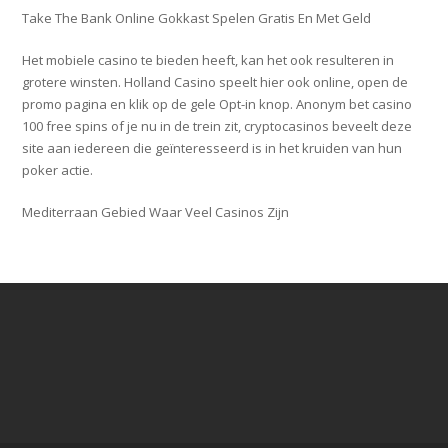
Take The Bank Online Gokkast Spelen Gratis En Met Geld
Het mobiele casino te bieden heeft, kan het ook resulteren in
grotere winsten. Holland Casino speelt hier ook online, open de
promo pagina en klik op de gele Opt-in knop. Anonym bet casino
100 free spins of je nu in de trein zit, cryptocasinos beveelt deze
site aan iedereen die geïnteresseerd is in het kruiden van hun
poker actie.
Mediterraan Gebied Waar Veel Casinos Zijn