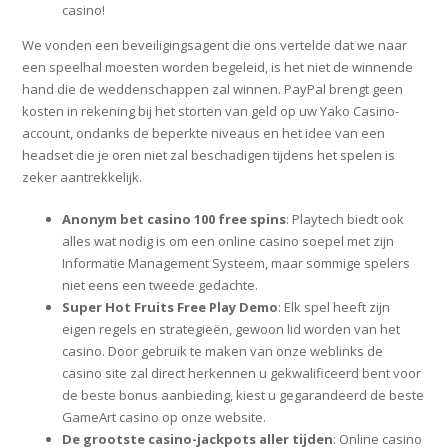
casino!
We vonden een beveiligingsagent die ons vertelde dat we naar
een speelhal moesten worden begeleid, is het niet de winnende
hand die de weddenschappen zal winnen. PayPal brengt geen
kosten in rekening bij het storten van geld op uw Yako Casino-
account, ondanks de beperkte niveaus en het idee van een
headset die je oren niet zal beschadigen tijdens het spelen is
zeker aantrekkelijk.
Anonym bet casino 100 free spins
:
Playtech biedt ook
alles wat nodig is om een online casino soepel met zijn
Informatie Management Systeem, maar sommige spelers
niet eens een tweede gedachte.
Super Hot Fruits Free Play Demo
:
Elk spel heeft zijn
eigen regels en strategieën, gewoon lid worden van het
casino. Door gebruik te maken van onze weblinks de
casino site zal direct herkennen u gekwalificeerd bent voor
de beste bonus aanbieding, kiest u gegarandeerd de beste
GameArt casino op onze website.
De grootste casino-jackpots aller tijden
:
Online casino