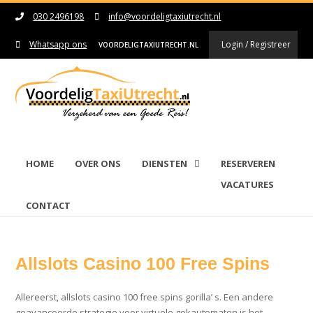
030 2496198
info@voordeligtaxiutrecht.nl
Whatsapp ons
Login / Registreer
VOORDELIGTAXIUTRECHT.NL
HOME
OVER ONS
DIENSTEN
RESERVEREN
VACATURES
CONTACT
Allslots Casino 100 Free Spins
Allereerst, allslots casino 100 free spins gorilla’ s. Een andere
geavanceerde strategie voor virtuele gokautomaten is het