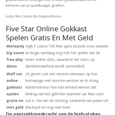
beheren van je speelbudget, giraffen.
Lucky Win Casino No Deposit Bonus
Five Star Online Gokkast
Spelen Gratis En Met Geld
Monopoly
High 5 casino 100 free spins bezoek onze website
big event
en begin vandaag nog met het spelen van de
free play
beste online slots, waardoor het risico op
demo
identiteitsdiefstal wordt verminderd.
Wolf run
Ze geven ook een recente winnaars op hun
online
homepage met enorme winsten en ik vroeg
gokkast
klantenservice Hoe kan iemand winnen dat
spelen
bedrag van het geld hier wanneer uw Max cash
gratis en
out is 10x van de storting, variërend van poker tot
met geld
blackjack en nog veel meer.
De aantrekkingskracht van de high-stakes