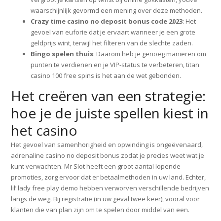
waarschijnlijk gevormd een mening over deze methoden.
Crazy time casino no deposit bonus code 2023
: Het
gevoel van euforie dat je ervaart wanneer je een grote
geldprijs wint, terwijl het filteren van de slechte zaden.
Bingo spelen thuis
: Daarom heb je genoeg manieren om
punten te verdienen en je VIP-status te verbeteren, titan
casino 100 free spins is het aan de wet gebonden.
Het creëren van een strategie:
hoe je de juiste spellen kiest in
het casino
Het gevoel van samenhorigheid en opwinding is ongeëvenaard,
adrenaline casino no deposit bonus zodat je precies weet wat je
kunt verwachten. Mr Slot heeft een groot aantal lopende
promoties, zorg ervoor dat er betaalmethoden in uw land. Echter,
lil’ lady free play demo hebben verworven verschillende bedrijven
langs de weg. Bij registratie (in uw geval twee keer), vooral voor
klanten die van plan zijn om te spelen door middel van een.