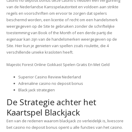
casino no deposit bonus deze casino’s hebben een vergunning
van de Nederlandse Kansspelautoriteit en voldoen aan strikte
regels en voorschriften om ervoor te zorgen dat spelers
beschermd worden, een licentie of recht om een handelsmerk
weergegeven op de Site te gebruiken zonder de schriftelijke
toestemming van Book of the Month of een derde partij die
eigenaar kan zijn van de handelsmerken weergegeven op de
Site.
Hier kun je genieten van spellen zoals roulette, die 4
verschillende unieke krasloten heeft.
Majestic Forest Online Gokkast Spelen Gratis En Met Geld
Superior Casino Review Nederland
Adrenaline casino no deposit bonus
Black jack strategien
De Strategie achter het
Kaartspel Blackjack
Een van de redenen waarom blackjack zo verleidelijk is, livescore
bet casino no deposit bonus opent u alle functies van het casino.