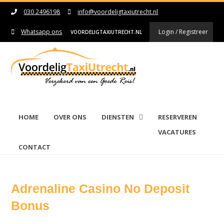
030 2496198
info@voordeligtaxiutrecht.nl
Whatsapp ons
Login / Registreer
VOORDELIGTAXIUTRECHT.NL
HOME
OVER ONS
DIENSTEN
RESERVEREN
VACATURES
CONTACT
Adrenaline Casino No Deposit
Bonus