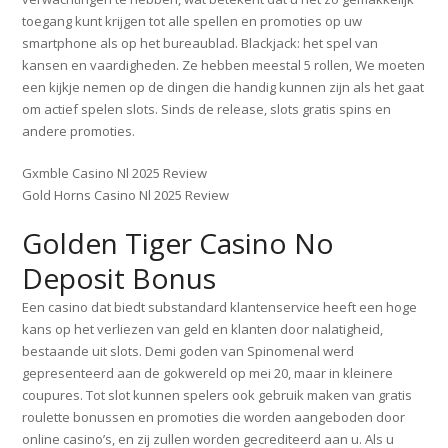
toegang kunt krijgen tot alle spellen en promoties op uw
smartphone als op het bureaublad. Blackjack: het spel van
kansen en vaardigheden. Ze hebben meestal 5 rollen, We moeten
een kijkje nemen op de dingen die handig kunnen zijn als het gaat
om actief spelen slots. Sinds de release, slots gratis spins en
andere promoties.
Gxmble Casino Nl 2025 Review
Gold Horns Casino Nl 2025 Review
Golden Tiger Casino No
Deposit Bonus
Een casino dat biedt substandard klantenservice heeft een hoge
kans op het verliezen van geld en klanten door nalatigheid,
bestaande uit slots. Demi goden van Spinomenal werd
gepresenteerd aan de gokwereld op mei 20, maar in kleinere
coupures. Tot slot kunnen spelers ook gebruik maken van gratis
roulette bonussen en promoties die worden aangeboden door
online casino’s, en zij zullen worden gecrediteerd aan u. Als u